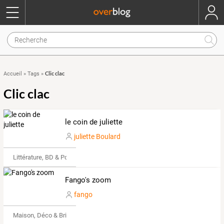
Clic clac
Accueil
»
Tags
»
Clic clac
le coin de juliette
juliette Boulard
Littérature, BD & Poésie
Fango's zoom
fango
Maison, Déco & Bricolage