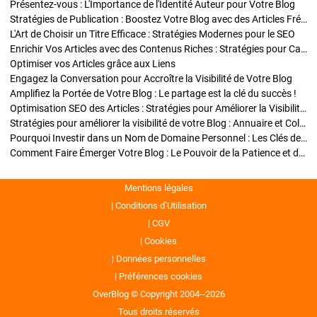
Présentez-vous : L'Importance de l'Identité Auteur pour Votre Blog
Stratégies de Publication : Boostez Votre Blog avec des Articles Fréquents et Exclusifs
L'Art de Choisir un Titre Efficace : Stratégies Modernes pour le SEO
Enrichir Vos Articles avec des Contenus Riches : Stratégies pour Captiver et Optimiser
Optimiser vos Articles grâce aux Liens
Engagez la Conversation pour Accroître la Visibilité de Votre Blog
Amplifiez la Portée de Votre Blog : Le partage est la clé du succès !
Optimisation SEO des Articles : Stratégies pour Améliorer la Visibilité de Votre Blog
Stratégies pour améliorer la visibilité de votre Blog : Annuaire et Collaborations
Pourquoi Investir dans un Nom de Domaine Personnel : Les Clés de la Réussite de Votre Blog
Comment Faire Émerger Votre Blog : Le Pouvoir de la Patience et de la Persévérance
Mentions légales
Conditions d’Utilisation
CGV
Cookies
Données personnelles
Préférences cookies
OverBlog © Copyright 2004--2026
Tous droits réservés