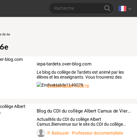
e de 6e
 6e
iepa-tardets.over-blog.com
Le
blog
du
collège
de
Tardets
est
animé
par
les
élèves
et
les
enseignants.
Vous
trouverez
des
photos,
des
…
EndiveHabile1149078
Blog du CDI du collège Albert Camus de Vierzon
Actualités
du
CDI
du
collège
Albert
Camus.Bienvenue
sur
le
site
du
CDI
du
collège
…
P. Balouzat - Professeur documentaliste