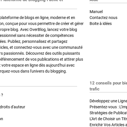
Manuel
plateforme de blogs en ligne, moderne et en
Contactez nous
on, conçue pour vous permettre de créer et gérer
Boite à idées
propre blog. Avec OverBlog, lancez votre blog
fessionnel sans nécessiter de compétences
es. Publiez, personnalisez et partagez
ticles, et connectez-vous avec une communauté
rs passionnés. Découvrez des outils puissants
référencement de vos publications et attirer plus
z votre espace en ligne dès aujourd'hui avec
quez-vous dans l'univers du blogging.
12 conseils pour bi
trafic
 ?
Développez une Ligne 
roits d'auteur
Présentez-vous : L'Im
on
L'Art de Choisir un Ti