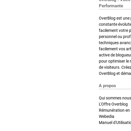
Performante
OverBlog est une 
constante évoluti
facilement votre 
personnel ou pro
techniques avancé
facilement vos ar
active de blogueu
pour optimiser le 
de visiteurs. Crée
OverBlog et démar
A propos
Qui sommes nous
L'Offre Overblog
Rémunération en d
Webedia
Manuel d'Utilisati