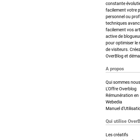
constante évoluti
facilement votre 
personnel ou pro
techniques avancé
facilement vos ar
active de blogueu
pour optimiser le 
de visiteurs. Crée
OverBlog et démar
A propos
Qui sommes nous
L'Offre Overblog
Rémunération en d
Webedia
Manuel d'Utilisati
Qui utilise Over
Les créatifs