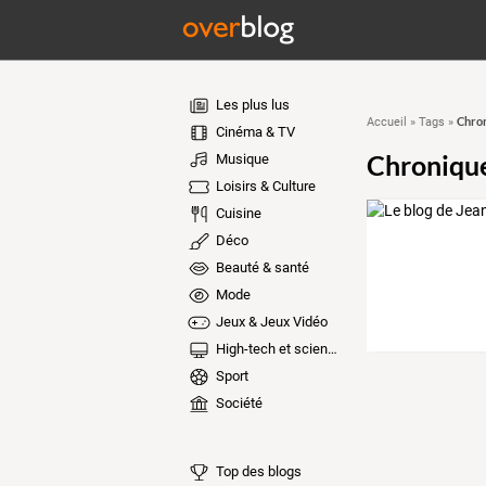
Les plus lus
Chron
Accueil
»
Tags
»
Cinéma & TV
Chronique
Musique
Loisirs & Culture
Cuisine
Déco
Beauté & santé
Mode
Jeux & Jeux Vidéo
High-tech et sciences
Sport
Société
Top des blogs