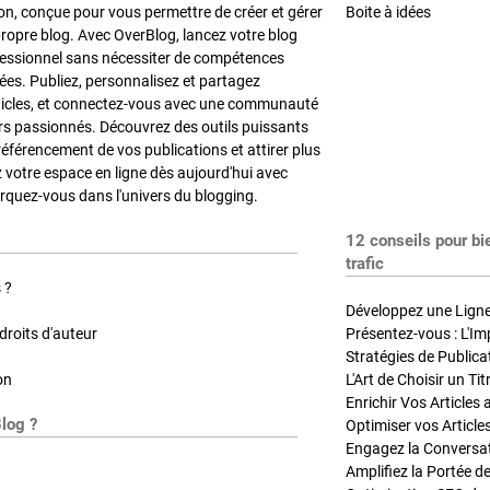
on, conçue pour vous permettre de créer et gérer
Boite à idées
propre blog. Avec OverBlog, lancez votre blog
fessionnel sans nécessiter de compétences
es. Publiez, personnalisez et partagez
ticles, et connectez-vous avec une communauté
rs passionnés. Découvrez des outils puissants
référencement de vos publications et attirer plus
z votre espace en ligne dès aujourd'hui avec
quez-vous dans l'univers du blogging.
12 conseils pour bi
trafic
 ?
Développez une Ligne 
roits d'auteur
Présentez-vous : L'Im
on
L'Art de Choisir un Ti
Blog ?
Optimiser vos Article
Engagez la Conversati
Amplifiez la Portée de