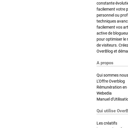
constante évoluti
facilement votre 
personnel ou pro
techniques avancé
facilement vos ar
active de blogueu
pour optimiser le 
de visiteurs. Crée
OverBlog et démar
A propos
Qui sommes nous
L'Offre Overblog
Rémunération en d
Webedia
Manuel d'Utilisati
Qui utilise Over
Les créatifs