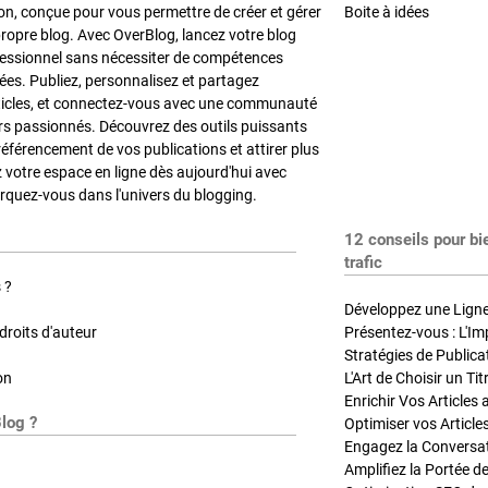
on, conçue pour vous permettre de créer et gérer
Boite à idées
propre blog. Avec OverBlog, lancez votre blog
fessionnel sans nécessiter de compétences
es. Publiez, personnalisez et partagez
ticles, et connectez-vous avec une communauté
rs passionnés. Découvrez des outils puissants
référencement de vos publications et attirer plus
z votre espace en ligne dès aujourd'hui avec
quez-vous dans l'univers du blogging.
12 conseils pour bi
trafic
 ?
Développez une Ligne 
roits d'auteur
Présentez-vous : L'Im
on
L'Art de Choisir un Ti
Blog ?
Optimiser vos Article
Engagez la Conversati
Amplifiez la Portée de