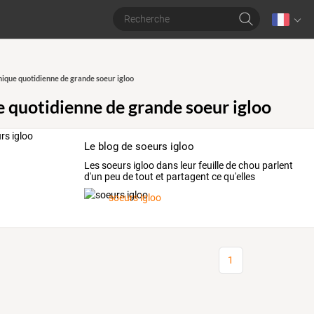
ique quotidienne de grande soeur igloo
 quotidienne de grande soeur igloo
Le blog de soeurs igloo
Les
soeurs
igloo
dans
leur
feuille
de
chou
parlent
d'un
peu
de
tout
et
partagent
ce
qu'elles
aiment(livres,
…
soeurs igloo
1