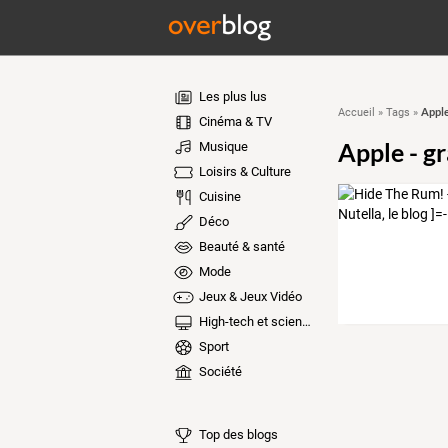
Les plus lus
Apple
Accueil
»
Tags
»
Cinéma & TV
Apple - g
Musique
Loisirs & Culture
Cuisine
Déco
Beauté & santé
Mode
Jeux & Jeux Vidéo
High-tech et sciences
Sport
Société
Top des blogs