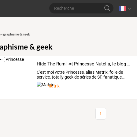
 - graphisme & geek
raphisme & geek
Hide The Rum! -=[ Princesse Nutella, le blog ]=-
C'est
moi
votre
Princesse,
alias
Matrix,
folle
de
service,
totally
geek
de
séries
de
SF,
fanatique
…
Matrix
1