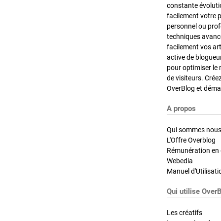
constante évoluti
facilement votre 
personnel ou pro
techniques avancé
facilement vos ar
active de blogueu
pour optimiser le 
de visiteurs. Crée
OverBlog et démar
A propos
Qui sommes nous
L'Offre Overblog
Rémunération en d
Webedia
Manuel d'Utilisati
Qui utilise Over
Les créatifs