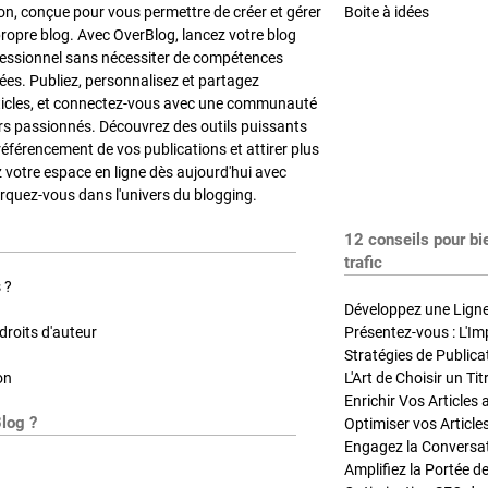
on, conçue pour vous permettre de créer et gérer
Boite à idées
propre blog. Avec OverBlog, lancez votre blog
fessionnel sans nécessiter de compétences
es. Publiez, personnalisez et partagez
ticles, et connectez-vous avec une communauté
rs passionnés. Découvrez des outils puissants
référencement de vos publications et attirer plus
z votre espace en ligne dès aujourd'hui avec
quez-vous dans l'univers du blogging.
12 conseils pour bi
trafic
 ?
Développez une Ligne 
roits d'auteur
Présentez-vous : L'Im
on
L'Art de Choisir un Ti
Blog ?
Optimiser vos Article
Engagez la Conversati
Amplifiez la Portée de