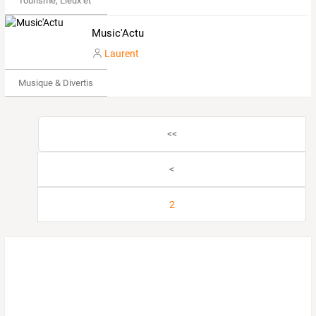
Tourisme, Lieux et Événements
Music'Actu
Laurent
Musique & Divertissements
<<
<
2