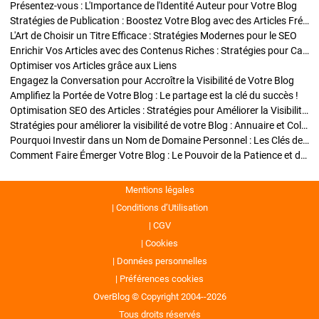
Présentez-vous : L'Importance de l'Identité Auteur pour Votre Blog
Stratégies de Publication : Boostez Votre Blog avec des Articles Fréquents et Exclusifs
L'Art de Choisir un Titre Efficace : Stratégies Modernes pour le SEO
Enrichir Vos Articles avec des Contenus Riches : Stratégies pour Captiver et Optimiser
Optimiser vos Articles grâce aux Liens
Engagez la Conversation pour Accroître la Visibilité de Votre Blog
Amplifiez la Portée de Votre Blog : Le partage est la clé du succès !
Optimisation SEO des Articles : Stratégies pour Améliorer la Visibilité de Votre Blog
Stratégies pour améliorer la visibilité de votre Blog : Annuaire et Collaborations
Pourquoi Investir dans un Nom de Domaine Personnel : Les Clés de la Réussite de Votre Blog
Comment Faire Émerger Votre Blog : Le Pouvoir de la Patience et de la Persévérance
Mentions légales
Conditions d’Utilisation
CGV
Cookies
Données personnelles
Préférences cookies
OverBlog © Copyright 2004--2026
Tous droits réservés