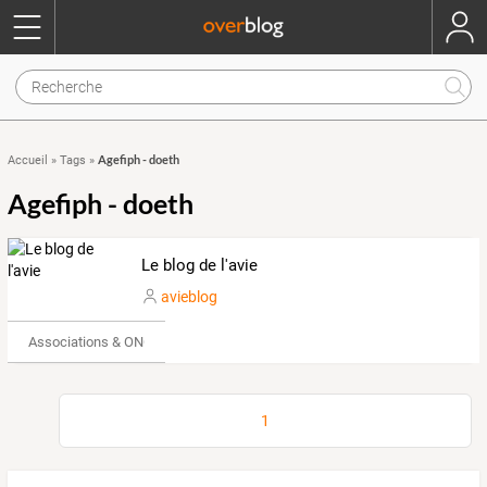
Agefiph - doeth
Accueil
»
Tags
»
Agefiph - doeth
Le blog de l'avie
avieblog
Associations & ONG
1