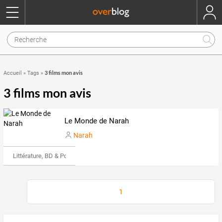
3 films mon avis
Accueil
»
Tags
»
3 films mon avis
Le Monde de Narah
Narah
Littérature, BD & Poésie
1