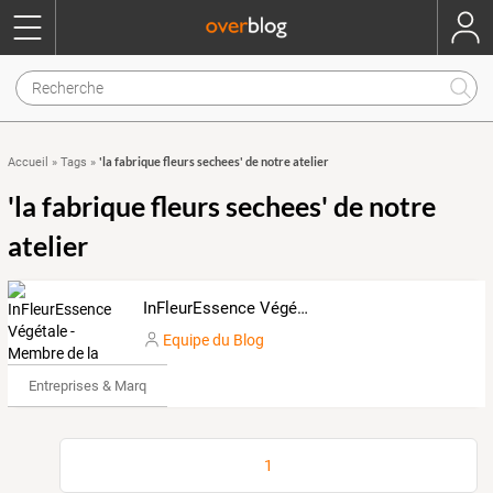
'la fabrique fleurs sechees' de notre atelier
Accueil
»
Tags
»
'la fabrique fleurs sechees' de notre
atelier
InFleurEssence Végétale - Membre de la F.F.A.F et de Val'Hor
Equipe du Blog
Entreprises & Marques
1