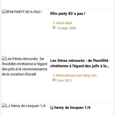
Rfm party 80 a pau !
david labat
15 sept. 2009
Les
frères
retrouvés
:
de
l'hostilité
chrétienne
à
l'égard
des
juifs
à
la
…
lettresdisrael.over-blog.com
5 avr. 2011
Lj henry de lesquen 1/6