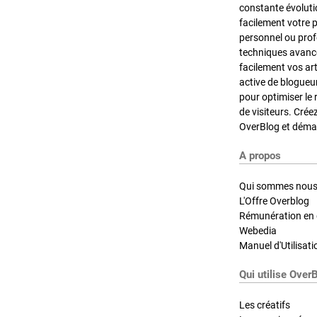
constante évoluti
facilement votre 
personnel ou pro
techniques avancé
facilement vos ar
active de blogueu
pour optimiser le 
de visiteurs. Crée
OverBlog et démar
A propos
Qui sommes nous
L'Offre Overblog
Rémunération en d
Webedia
Manuel d'Utilisati
Qui utilise Over
Les créatifs