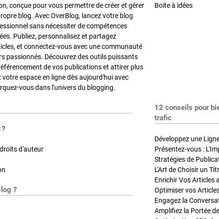
on, conçue pour vous permettre de créer et gérer
Boite à idées
propre blog. Avec OverBlog, lancez votre blog
fessionnel sans nécessiter de compétences
es. Publiez, personnalisez et partagez
ticles, et connectez-vous avec une communauté
rs passionnés. Découvrez des outils puissants
référencement de vos publications et attirer plus
z votre espace en ligne dès aujourd'hui avec
quez-vous dans l'univers du blogging.
12 conseils pour bi
trafic
 ?
Développez une Ligne 
roits d'auteur
Présentez-vous : L'Im
on
L'Art de Choisir un Ti
Blog ?
Optimiser vos Article
Engagez la Conversati
Amplifiez la Portée de