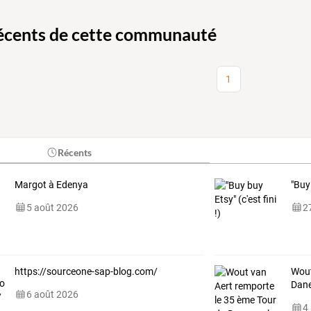
récents de cette communauté
1
Récents
Margot à Edenya
"Buy 
5 août 2026
27
https://sourceone-sap-blog.com/
Wout
Dane
6 août 2026
4