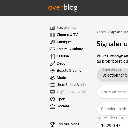
Les plus lus
Signaler un 
Accueil
»
Cinéma & TV
Signaler 
Musique
Loisirs & Culture
Votre message ser
Cuisine
au propriétaire du
Déco
Beauté & santé
Mode
Jeux & Jeux Vidéo
High-tech et sciences
Sport
Société
Top des blogs