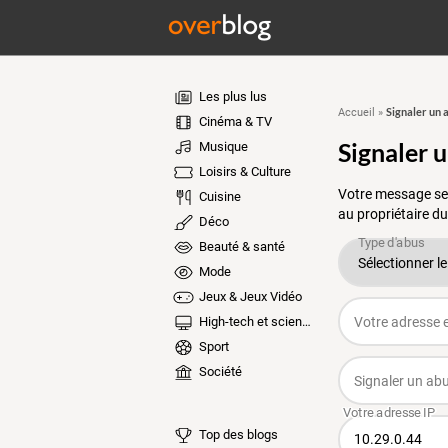
Les plus lus
Signaler un 
Accueil
»
Cinéma & TV
Signaler 
Musique
Loisirs & Culture
Votre message ser
Cuisine
au propriétaire du
Déco
Beauté & santé
Mode
Jeux & Jeux Vidéo
High-tech et sciences
Sport
Société
Top des blogs