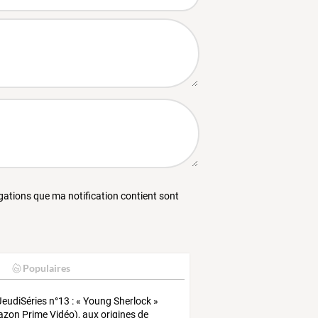
égations que ma notification contient sont
Populaires
eudiSéries
n°13
:
«
Young
Sherlock
»
azon
Prime
Vidéo),
aux
origines
de