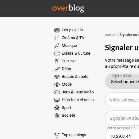
Les plus lus
Signaler un 
Accueil
»
Cinéma & TV
Signaler 
Musique
Loisirs & Culture
Votre message ser
Cuisine
au propriétaire du
Déco
Beauté & santé
Mode
Jeux & Jeux Vidéo
High-tech et sciences
Sport
Société
Top des blogs