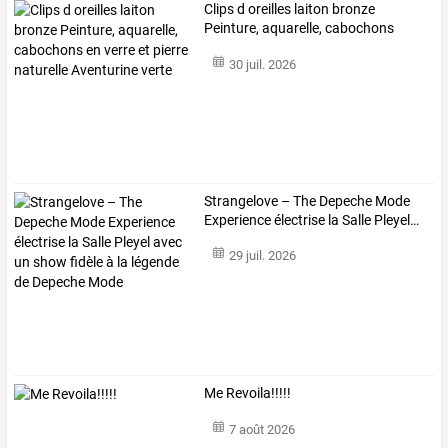
Clips
d
oreilles
laiton
bronze
Peinture,
aquarelle,
cabochons
en
…
30 juil. 2026
Strangelove
–
The
Depeche
Mode
Experience
électrise
la
Salle
Pleyel
…
29 juil. 2026
Me Revoila!!!!!
7 août 2026