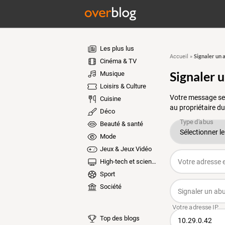
Les plus lus
Signaler un 
Accueil
»
Cinéma & TV
Signaler 
Musique
Loisirs & Culture
Votre message ser
Cuisine
au propriétaire du
Déco
Beauté & santé
Mode
Jeux & Jeux Vidéo
High-tech et sciences
Sport
Société
Top des blogs