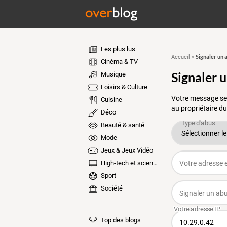
Les plus lus
Signaler un 
Accueil
»
Cinéma & TV
Signaler 
Musique
Loisirs & Culture
Votre message ser
Cuisine
au propriétaire du
Déco
Beauté & santé
Mode
Jeux & Jeux Vidéo
High-tech et sciences
Sport
Société
Top des blogs