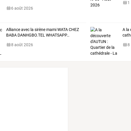
1
6 août 2026
Alliance
avec
la
sirène
mami
WATA
CHEZ
A
la
BABA
DANHGBO.TEL
WHATSAPP
…
cath
8 août 2026
8