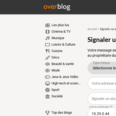
Les plus lus
Signaler un 
Accueil
»
Cinéma & TV
Signaler 
Musique
Loisirs & Culture
Votre message ser
Cuisine
au propriétaire du
Déco
Beauté & santé
Mode
Jeux & Jeux Vidéo
High-tech et sciences
Sport
Société
Top des blogs