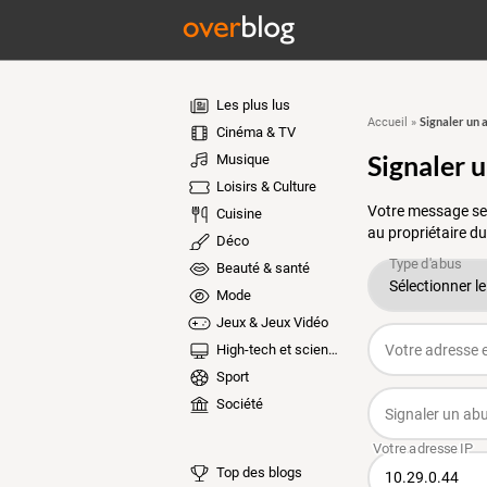
Les plus lus
Signaler un 
Accueil
»
Cinéma & TV
Signaler 
Musique
Loisirs & Culture
Votre message ser
Cuisine
au propriétaire du
Déco
Beauté & santé
Mode
Jeux & Jeux Vidéo
High-tech et sciences
Sport
Société
Top des blogs