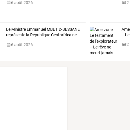
6 août 2026
2
Le
Ministre
Emmanuel
MBETID-BESSANE
Amer
représente
la
République
Centrafricaine
– Le
à
…
2
6 août 2026