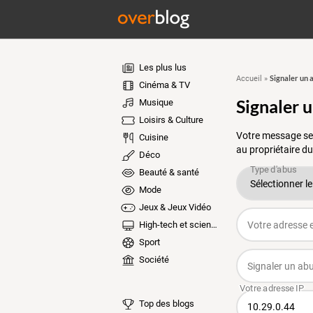
Les plus lus
Signaler un 
Accueil
»
Cinéma & TV
Signaler 
Musique
Loisirs & Culture
Votre message ser
Cuisine
au propriétaire du
Déco
Beauté & santé
Mode
Jeux & Jeux Vidéo
High-tech et sciences
Sport
Société
Top des blogs