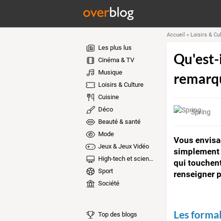
Accueil
»
Loisirs & Cu
Les plus lus
Qu'est-i
Cinéma & TV
Musique
remarq
Loisirs & Culture
Cuisine
Déco
Spring
Beauté & santé
Mode
Vous envisag
Jeux & Jeux Vidéo
simplement p
High-tech et sciences
qui touchent
Sport
renseigner p
Société
Les formal
Top des blogs