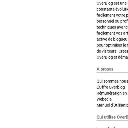
OverBlog est une 
constante évoluti
facilement votre 
personnel ou pro
techniques avancé
facilement vos ar
active de blogueu
pour optimiser le 
de visiteurs. Crée
OverBlog et démar
A propos
Qui sommes nous
L'Offre Overblog
Rémunération en d
Webedia
Manuel d'Utilisati
Qui utilise Over