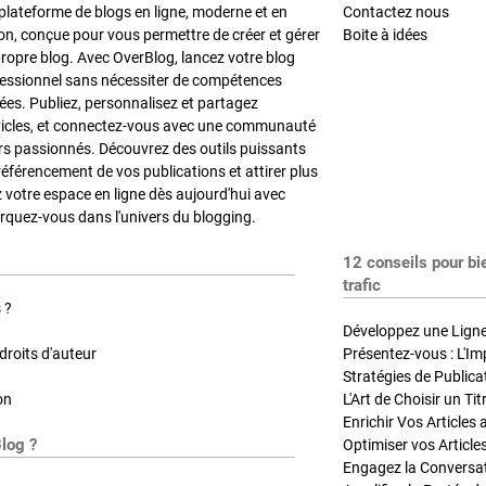
plateforme de blogs en ligne, moderne et en
Contactez nous
on, conçue pour vous permettre de créer et gérer
Boite à idées
propre blog. Avec OverBlog, lancez votre blog
fessionnel sans nécessiter de compétences
es. Publiez, personnalisez et partagez
ticles, et connectez-vous avec une communauté
rs passionnés. Découvrez des outils puissants
référencement de vos publications et attirer plus
z votre espace en ligne dès aujourd'hui avec
quez-vous dans l'univers du blogging.
12 conseils pour bi
trafic
 ?
Développez une Ligne 
roits d'auteur
Présentez-vous : L'Im
on
L'Art de Choisir un Ti
Blog ?
Optimiser vos Article
Engagez la Conversati