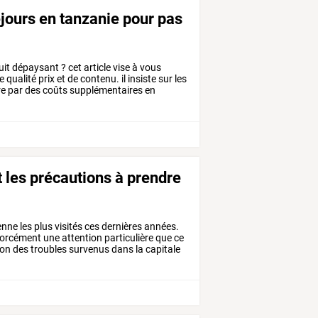
éjours en tanzanie pour pas
uit dépaysant ? cet article vise à vous
qualité prix et de contenu. il insiste sur les
re par des coûts supplémentaires en
 les précautions à prendre
enne
les
plus
visités
ces
dernières
années.
orcément
une
attention
particulière
que
ce
son
des
troubles
survenus
dans
la
capitale