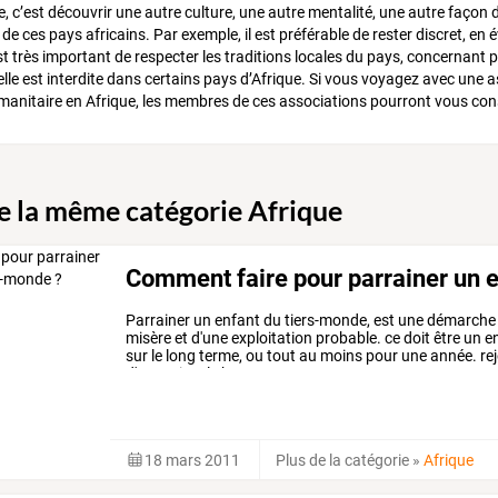
e, c’est découvrir une autre culture, une autre mentalité, une autre façon de
e ces pays africains. Par exemple, il est préférable de rester discret, en 
est très important de respecter les traditions locales du pays, concernan
 elle est interdite dans certains pays d’Afrique. Si vous voyagez avec une 
anitaire en Afrique, les membres de ces associations pourront vous conse
de la même catégorie Afrique
Comment faire pour parrainer un e
Parrainer
un
enfant
du
tiers-monde,
est
une
démarche
misère
et
d'une
exploitation
probable.
ce
doit
être
un
e
sur
le
long
terme,
ou
tout
au
moins
pour
une
année.
re
d'attention,
le
bon
…
18 mars 2011
Plus de la catégorie
»
Afrique