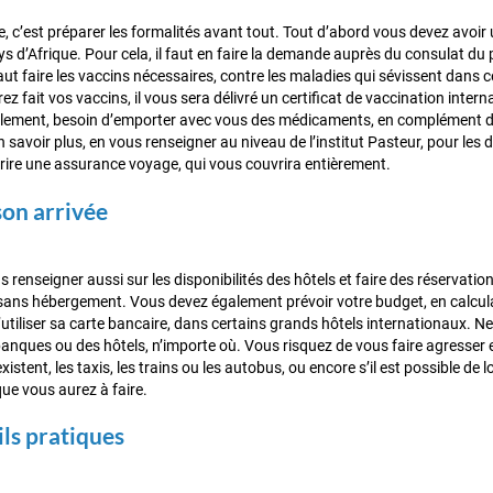
e, c’est préparer les formalités avant tout. Tout d’abord vous devez avoir
 d’Afrique. Pour cela, il faut en faire la demande auprès du consulat du p
faut faire les vaccins nécessaires, contre les maladies qui sévissent dans c
 fait vos vaccins, il vous sera délivré un certificat de vaccination inter
ement, besoin d’emporter avec vous des médicaments, en complément du 
savoir plus, en vous renseigner au niveau de l’institut Pasteur, pour les d
ire une assurance voyage, qui vous couvrira entièrement.
son arrivée
renseigner aussi sur les disponibilités des hôtels et faire des réservatio
sans hébergement. Vous devez également prévoir votre budget, en calcula
d’utiliser sa carte bancaire, dans certains grands hôtels internationaux. 
anques ou des hôtels, n’importe où. Vous risquez de vous faire agresser et
xistent, les taxis, les trains ou les autobus, ou encore s’il est possible de l
e vous aurez à faire.
ls pratiques