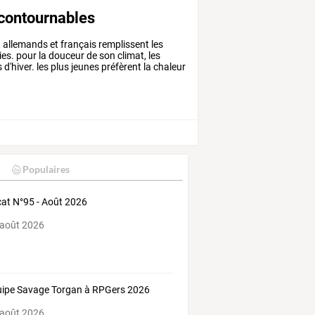
ncontournables
,
allemands
et
français
remplissent
les
ies.
pour
la
douceur
de
son
climat,
les
s
d'hiver.
les
plus
jeunes
préfèrent
la
chaleur
Populaires
at N°95 - Août 2026
 août 2026
uipe Savage Torgan à RPGers 2026
 août 2026