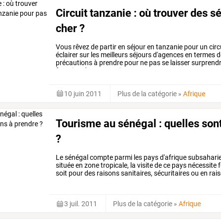
Circuit tanzanie : où trouver des s
cher ?
Vous rêvez de partir en séjour en tanzanie pour un circ
éclairer sur les meilleurs séjours d'agences en termes de 
précautions à prendre pour ne pas se laisser surprend
fonction de votre projet.
10 juin 2011
Plus de la catégorie
»
Afrique
Tourisme au sénégal : quelles sont
?
Le
sénégal
compte
parmi
les
pays
d'afrique
subsahari
située
en
zone
tropicale,
la
visite
de
ce
pays
nécessite
f
soit
pour
des
raisons
sanitaires,
sécuritaires
ou
en
rai
(dakar)
le
27
juin
…
3 juil. 2011
Plus de la catégorie
»
Afrique