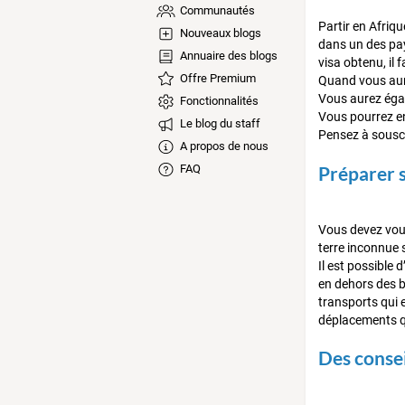
Communautés
Partir en Afriqu
Nouveaux blogs
dans un des pays
Annuaire des blogs
visa obtenu, il 
Offre Premium
Quand vous aurez
Vous aurez égal
Fonctionnalités
Vous pourrez en 
Le blog du staff
Pensez à souscr
A propos de nous
Préparer 
FAQ
Vous devez vous 
terre inconnue 
Il est possible 
en dehors des b
transports qui e
déplacements qu
Des consei