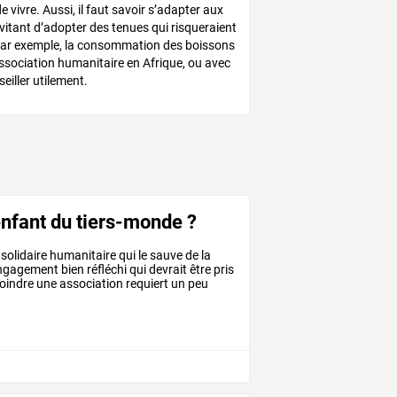
 vivre. Aussi, il faut savoir s’adapter aux
évitant d’adopter des tenues qui risqueraient
t par exemple, la consommation des boissons
association humanitaire en Afrique, ou avec
iller utilement.
nfant du tiers-monde ?
solidaire
humanitaire
qui
le
sauve
de
la
ngagement
bien
réfléchi
qui
devrait
être
pris
joindre
une
association
requiert
un
peu