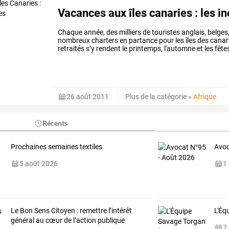
Vacances aux îles canaries : les i
Chaque
année,
des
milliers
de
touristes
anglais,
belges
nombreux
charters
en
partance
pour
les
îles
des
canar
retraités
s’y
rendent
le
printemps,
l'automne
et
les
fête
des
soirées
estivales
et
le
…
26 août 2011
Plus de la catégorie
»
Afrique
Récents
Prochaines semaines textiles
Avoc
5 août 2026
1
Le Bon Sens Citoyen : remettre l’intérêt
L'Éq
général au cœur de l’action publique
7