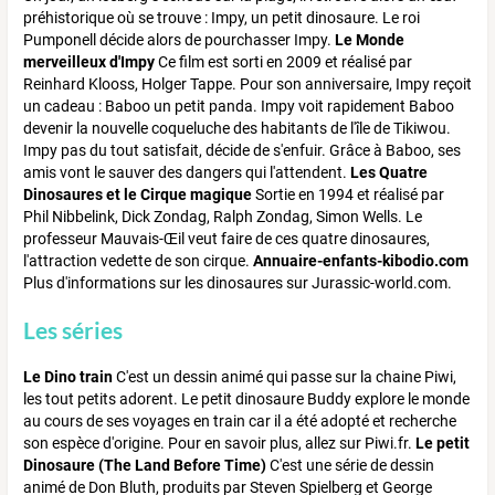
préhistorique où se trouve : Impy, un petit dinosaure. Le roi
Pumponell décide alors de pourchasser Impy.
Le Monde
merveilleux d'Impy
Ce film est sorti en 2009 et réalisé par
Reinhard Klooss, Holger Tappe. Pour son anniversaire, Impy reçoit
un cadeau : Baboo un petit panda. Impy voit rapidement Baboo
devenir la nouvelle coqueluche des habitants de l'île de Tikiwou.
Impy pas du tout satisfait, décide de s'enfuir. Grâce à Baboo, ses
amis vont le sauver des dangers qui l'attendent.
Les Quatre
Dinosaures et le Cirque magique
Sortie en 1994 et réalisé par
Phil Nibbelink, Dick Zondag, Ralph Zondag, Simon Wells. Le
professeur Mauvais-Œil veut faire de ces quatre dinosaures,
l'attraction vedette de son cirque.
Annuaire-enfants-kibodio.com
Plus d'informations sur les dinosaures sur Jurassic-world.com.
Les séries
Le Dino train
C'est un dessin animé qui passe sur la chaine Piwi,
les tout petits adorent. Le petit dinosaure Buddy explore le monde
au cours de ses voyages en train car il a été adopté et recherche
son espèce d'origine. Pour en savoir plus, allez sur Piwi.fr.
Le
petit
Dinosaure
(The Land Before Time)
C'est une série de dessin
animé de Don Bluth, produits par Steven Spielberg et George