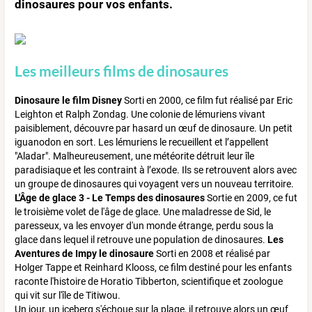
dinosaures pour vos enfants.
Les meilleurs films de dinosaures
Dinosaure le film Disney
Sorti en 2000, ce film fut réalisé par Eric
Leighton et Ralph Zondag. Une colonie de lémuriens vivant
paisiblement, découvre par hasard un œuf de dinosaure. Un petit
iguanodon en sort. Les lémuriens le recueillent et l’appellent
"Aladar". Malheureusement, une météorite détruit leur île
paradisiaque et les contraint à l’exode. Ils se retrouvent alors avec
un groupe de dinosaures qui voyagent vers un nouveau territoire.
L'Âge de glace 3 - Le Temps des dinosaures
Sortie en 2009, ce fut
le troisième volet de l'âge de glace. Une maladresse de Sid, le
paresseux, va les envoyer d'un monde étrange, perdu sous la
glace dans lequel il retrouve une population de dinosaures.
Les
Aventures de Impy le dinosaure
Sorti en 2008 et réalisé par
Holger Tappe et Reinhard Klooss, ce film destiné pour les enfants
raconte l'histoire de Horatio Tibberton, scientifique et zoologue
qui vit sur l'île de Titiwou.
Un jour, un iceberg s'échoue sur la plage, il retrouve alors un œuf