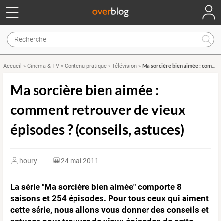
Ma sorcière bien aimée : comment retrouver de vieux épisodes ? (conseils, astuces)
Accueil
»
Cinéma & TV
»
Contenu pratique
»
Télévision
»
Ma sorcière bien aimée :
comment retrouver de vieux
épisodes ? (conseils, astuces)
houry
24 mai 2011
La série "Ma sorcière bien aimée" comporte 8
saisons et 254 épisodes. Pour tous ceux qui aiment
cette série, nous allons vous donner des conseils et
astuces pour trouver de vieux épisodes de cette