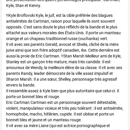
Kyle, Stan et Kenny.
!!Kyle Broflovski Kyle, le juif, est la cible préférée des blagues
antisémites de Cartman, raison pour laquelle ils sont souvent
opposés. C'est sans doute le plus réfléchi de la bande et le plus
attaché aux valeurs morales des États-Unis. Il porte un manteau
orange et un chapeau traditionnel russe (ouchanka) vert.
Il vit avec ses parents Gerald, avocat et Sheila, cliché de la mère
juive ainsi que son frère adoptif canadien, Ike. Cette dernière est
aussi la proie de Eric Cartman. !!Stan Marsh Meilleur ami de Kyle,
Stanley est un garçon très mature, mais très candide. Il est
amoureux de Wendy, la meilleure élève de sa classe. Il vit avec ses
parents Randy, leader démocrate de la ville assez impulsif et
Sharon Marsh. Il a une sœur, Shelley, personnage très agressif
envers la bande.
Il ressemble assez à Kyle bien que plus autoritaire que celui-ci. Il
porte un bonnet bleu et rouge.
Eric Cartman Cartman est un personnage souvent détestable,
violent, manipulateur vicieux et très peu tolérant : il est antisémite,
homophobe, macho, hitlérien, cupide. Il est obèse et porte un
bonnet bleu et jaune et un manteau rouge.
Il vit avec sa mère Liane (qui est actrice pornographique et