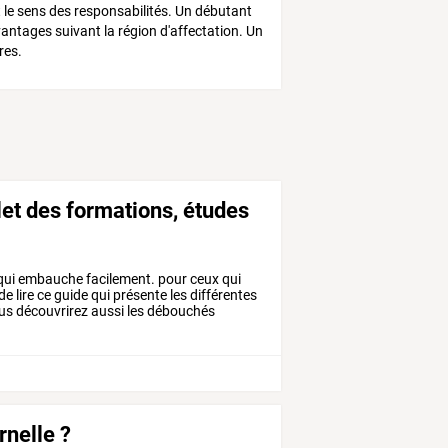
t le sens des responsabilités. Un débutant
ntages suivant la région d'affectation. Un
res.
let des formations, études
qui
embauche
facilement.
pour
ceux
qui
de
lire
ce
guide
qui
présente
les
différentes
us
découvrirez
aussi
les
débouchés
nelle ?