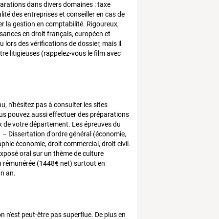
éclarations dans divers domaines : taxe
lité des entreprises et conseiller en cas de
ser la gestion en comptabilité. Rigoureux,
issances en droit français, européen et
 lors des vérifications de dossier, mais il
re litigieuses (rappelez-vous le film avec
 n'hésitez pas à consulter les sites
us pouvez aussi effectuer des préparations
aux de votre département. Les épreuves du
 1 – Dissertation d'ordre général (économie,
phie économie, droit commercial, droit civil.
exposé oral sur un thème de culture
ion rémunérée (1448€ net) surtout en
n an.
n'est peut-être pas superflue. De plus en