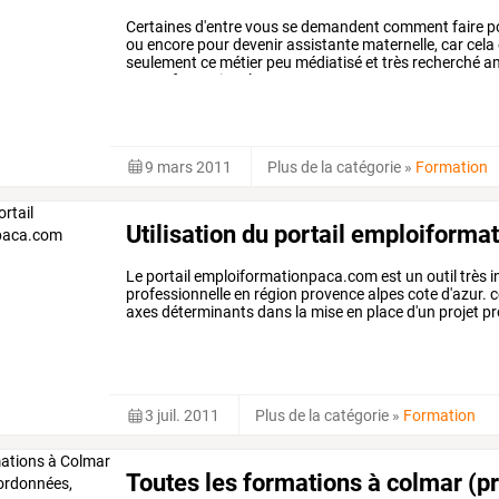
Certaines
d'entre
vous
se
demandent
comment
faire
p
ou
encore
pour
devenir
assistante
maternelle,
car
cela
seulement
ce
métier
peu
médiatisé
et
très
recherché
a
sur
sa
formation.
la
…
9 mars 2011
Plus de la catégorie
»
Formation
Utilisation du portail emploiform
Le portail emploiformationpaca.com est un outil très i
professionnelle en région provence alpes cote d'azur. ce
axes déterminants dans la mise en place d'un projet pro
comment l'utiliser au mieux.
3 juil. 2011
Plus de la catégorie
»
Formation
Toutes les formations à colmar (