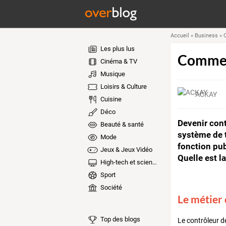
Accueil
»
Business
»
C
Les plus lus
Comment
Cinéma & TV
Musique
Loisirs & Culture
ACKAY
Cuisine
Déco
Devenir cont
Beauté & santé
système de t
Mode
fonction pub
Jeux & Jeux Vidéo
Quelle est l
High-tech et sciences
Sport
Société
Le métier 
Top des blogs
Le contrôleur d