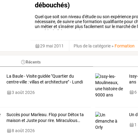
débouchés)
Quel
que
soit
son
niveau
d'étude
ou
son
expérience
pro
nécessaire,
de
suivre
une
formation
qualifiante
pour
ch
un
métier
et
s'insérer
plus
facilement
sur
le
marché
de
l
possible
de
fréquenter
des
…
29 mai 2011
Plus de la catégorie
»
Formation
Récents
La
Baule
-
Visite
guidée
"Quartier
du
Issy
centre-ville
:
villas
et
architecture"
-
Lundi
ans
10
…
6
3 août 2026
Succès
pour
Marleau.
Flop
pour
Détox
ta
Un d
maison
et
Juste
pour
rire.
Miraculous
…
1
8 août 2026