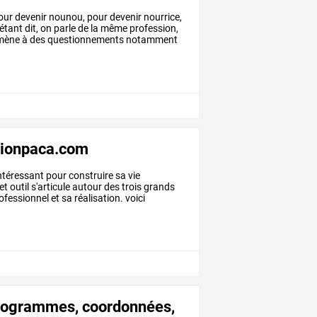
our
devenir
nounou,
pour
devenir
nourrice,
étant
dit,
on
parle
de
la
même
profession,
mène
à
des
questionnements
notamment
ationpaca.com
ntéressant pour construire sa vie
t outil s'articule autour des trois grands
fessionnel et sa réalisation. voici
programmes, coordonnées,