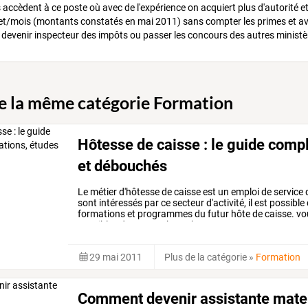
accèdent à ce poste où avec de l'expérience on acquiert plus d'autorité e
/mois (montants constatés en mai 2011) sans compter les primes et ava
 devenir inspecteur des impôts ou passer les concours des autres ministè
de la même catégorie Formation
Hôtesse de caisse : le guide comp
et débouchés
Le
métier
d'hôtesse
de
caisse
est
un
emploi
de
service
sont
intéressés
par
ce
secteur
d'activité,
il
est
possible
formations
et
programmes
du
futur
hôte
de
caisse.
vo
possibles
dans
cette
branche
…
29 mai 2011
Plus de la catégorie
»
Formation
Comment devenir assistante mater