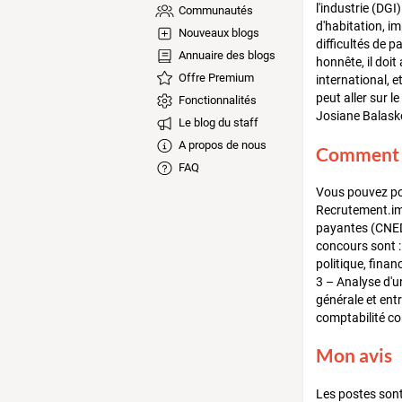
l'industrie (DGI
Communautés
d'habitation, im
Nouveaux blogs
difficultés de p
Annuaire des blogs
honnête, il doit
Offre Premium
international, e
peut aller sur l
Fonctionnalités
Josiane Balasko
Le blog du staff
A propos de nous
Comment s
FAQ
Vous pouvez pos
Recrutement.imp
payantes (CNED)
concours sont : 
politique, finan
3 – Analyse d'u
générale et ent
comptabilité co
Mon avis
Les postes sont