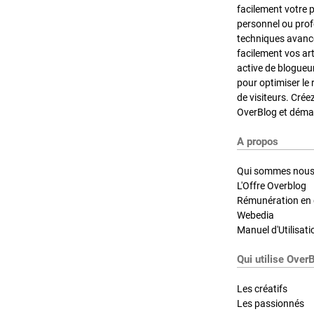
facilement votre 
personnel ou pro
techniques avancé
facilement vos ar
active de blogueu
pour optimiser le 
de visiteurs. Crée
OverBlog et démar
A propos
Qui sommes nous
L'Offre Overblog
Rémunération en d
Webedia
Manuel d'Utilisati
Qui utilise Over
Les créatifs
Les passionnés