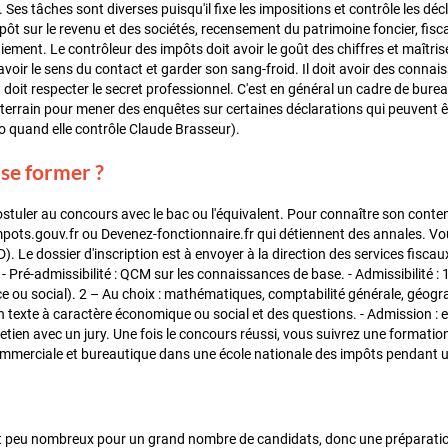
). Ses tâches sont diverses puisqu'il fixe les impositions et contrôle les d
pôt sur le revenu et des sociétés, recensement du patrimoine foncier, fisca
aiement. Le contrôleur des impôts doit avoir le goût des chiffres et maîtri
 avoir le sens du contact et garder son sang-froid. Il doit avoir des conna
t doit respecter le secret professionnel. C'est en général un cadre de bureau
e terrain pour mener des enquêtes sur certaines déclarations qui peuvent êt
 quand elle contrôle Claude Brasseur).
e former ?
tuler au concours avec le bac ou l'équivalent. Pour connaître son contenu,
ots.gouv.fr ou Devenez-fonctionnaire.fr qui détiennent des annales. Vo
. Le dossier d'inscription est à envoyer à la direction des services fisc
- Pré-admissibilité : QCM sur les connaissances de base. - Admissibilité :
ce ou social). 2 – Au choix : mathématiques, comptabilité générale, géogra
n texte à caractère économique ou social et des questions. - Admission : 
retien avec un jury. Une fois le concours réussi, vous suivrez une format
mmerciale et bureautique dans une école nationale des impôts pendant u
 peu nombreux pour un grand nombre de candidats, donc une préparation 