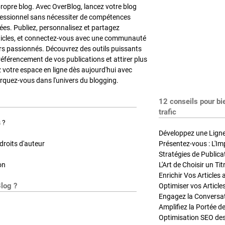
propre blog. Avec OverBlog, lancez votre blog
fessionnel sans nécessiter de compétences
es. Publiez, personnalisez et partagez
ticles, et connectez-vous avec une communauté
rs passionnés. Découvrez des outils puissants
référencement de vos publications et attirer plus
z votre espace en ligne dès aujourd'hui avec
quez-vous dans l'univers du blogging.
12 conseils pour bi
trafic
 ?
Développez une Ligne 
roits d'auteur
Présentez-vous : L'Im
on
L'Art de Choisir un Ti
Blog ?
Optimiser vos Article
Engagez la Conversati
Amplifiez la Portée de