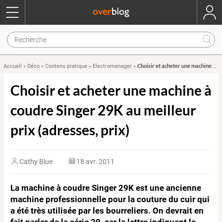
Choisir et acheter une machine à coudre Singer 29K au meilleur prix (adresses, prix)
Accueil
»
Déco
»
Contenu pratique
»
Electromenager
»
Choisir et acheter une machine à
coudre Singer 29K au meilleur
prix (adresses, prix)
Cathy Blue
18 avr. 2011
La machine à coudre Singer 29K est une ancienne
machine professionnelle pour la couture du cuir qui
a été très utilisée par les bourreliers. On devrait en
fait parler de la série 29, car la lettre indiquant le