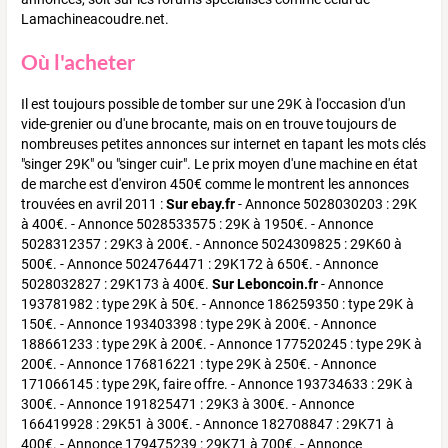
Lamachineacoudre.net.
Où l'acheter
Il est toujours possible de tomber sur une 29K à l'occasion d'un
vide-grenier ou d'une brocante, mais on en trouve toujours de
nombreuses petites annonces sur internet en tapant les mots clés
"singer 29K" ou "singer cuir". Le prix moyen d'une machine en état
de marche est d'environ 450€ comme le montrent les annonces
trouvées en avril 2011 :
Sur ebay.fr
- Annonce 5028030203 : 29K
à 400€. - Annonce 5028533575 : 29K à 1950€. - Annonce
5028312357 : 29K3 à 200€. - Annonce 5024309825 : 29K60 à
500€. - Annonce 5024764471 : 29K172 à 650€. - Annonce
5028032827 : 29K173 à 400€.
Sur Leboncoin.fr
- Annonce
193781982 : type 29K à 50€. - Annonce 186259350 : type 29K à
150€. - Annonce 193403398 : type 29K à 200€. - Annonce
188661233 : type 29K à 200€. - Annonce 177520245 : type 29K à
200€. - Annonce 176816221 : type 29K à 250€. - Annonce
171066145 : type 29K, faire offre. - Annonce 193734633 : 29K à
300€. - Annonce 191825471 : 29K3 à 300€. - Annonce
166419928 : 29K51 à 300€. - Annonce 182708847 : 29K71 à
400€. - Annonce 179475239 : 29K71 à 700€. - Annonce