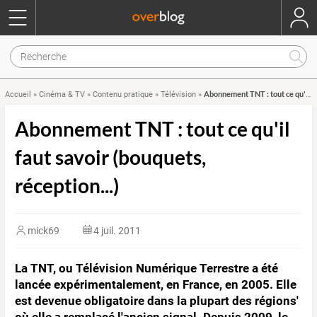
Abonnement TNT : tout ce qu'il faut savoir (bouquets, réception...)
Accueil
»
Cinéma & TV
»
Contenu pratique
»
Télévision
»
Abonnement TNT : tout ce qu'il
faut savoir (bouquets,
réception...)
mick69
4 juil. 2011
La TNT, ou Télévision Numérique Terrestre a été
lancée expérimentalement, en France, en 2005. Elle
est devenue obligatoire dans la plupart des régions'
où elle a remplacé l'ancien signal. Depuis 2009, le