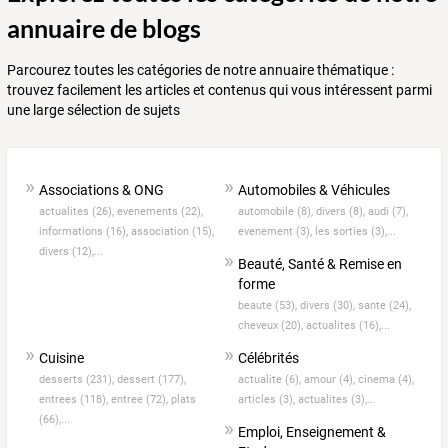
annuaire de blogs
Parcourez toutes les catégories de notre annuaire thématique :
trouvez facilement les articles et contenus qui vous intéressent parmi
une large sélection de sujets
Associations & ONG
Automobiles & Véhicules
actualites (26),
evenements (22),
automobile (8),
divers (8),
audi (7),
informations (16),
association (15),
evenement (3),
les sorties (3),...
divers (12),...
Beauté, Santé & Remise en
forme
beaute (53),
divers (30),
sante (24),
cheveux (20),
actualites (16),...
Cuisine
Célébrités
desserts (231),
dessert (177),
actualite (6),
amour (4),
cinema (4),
entrees (118),
entree (72),
plats
articles (3),
actualites (3),...
(66),...
Emploi, Enseignement &