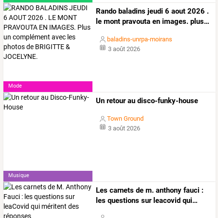
Rando
baladins
jeudi
6
aout
2026
.
le
mont
pravouta
en
images.
plus
…
baladins-unrpa-moirans
3 août 2026
Mode
Un retour au disco-funky-house
Town Ground
3 août 2026
Musique
Les
carnets
de
m.
anthony
fauci
:
les
questions
sur
leacovid
qui
…