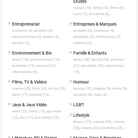
Etudes
culture (10),
4eme (10),
3eme (9),
cours (7),
actualites (6),...
Entreprenariat
Entreprises & Marques
economie (4),
actualite (4),
actualite (5),
economie (4),
communication (3),
photos (2),
actualites (4),
informations (3),
articles (2),...
conseils (3),...
Environnement & Bio
Famille & Enfants
divers (19),
environnement (16),
divers (45),
famille (34),
activites
actualites (14),
animaux (11),
(21),
actualites (19),
evenements
informations (8),...
(19),...
Films, TV & Vidéos
Humour
cinema (33),
films (26),
action (24),
humour (37),
blagues (9),
divers (8),
news (17),
comedie (13),...
actualite (8),
video (6),...
Jeux & Jeux Vidéo
LGBT
news (23),
divers (19),
jeux video
Lifestyle
(12),
jeux (11),
jeux videos (10),...
divers (119),
cuisine (65),
cinema
(55),
beaute (47),
actualites (33),...
Littérature, BD & Poésie
Maison, Déco & Bricolage