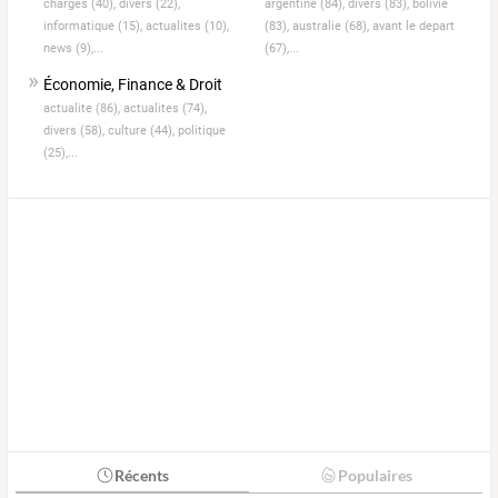
charges (40),
divers (22),
argentine (84),
divers (83),
bolivie
informatique (15),
actualites (10),
(83),
australie (68),
avant le depart
news (9),...
(67),...
Économie, Finance & Droit
actualite (86),
actualites (74),
divers (58),
culture (44),
politique
(25),...
Récents
Populaires