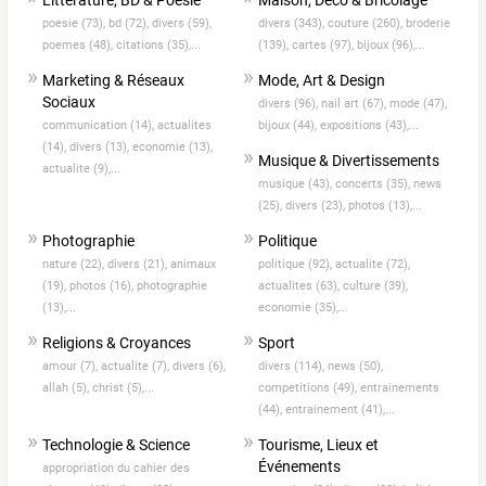
poesie (73),
bd (72),
divers (59),
divers (343),
couture (260),
broderie
poemes (48),
citations (35),...
(139),
cartes (97),
bijoux (96),...
Marketing & Réseaux
Mode, Art & Design
Sociaux
divers (96),
nail art (67),
mode (47),
communication (14),
actualites
bijoux (44),
expositions (43),...
(14),
divers (13),
economie (13),
Musique & Divertissements
actualite (9),...
musique (43),
concerts (35),
news
(25),
divers (23),
photos (13),...
Photographie
Politique
nature (22),
divers (21),
animaux
politique (92),
actualite (72),
(19),
photos (16),
photographie
actualites (63),
culture (39),
(13),...
economie (35),...
Religions & Croyances
Sport
amour (7),
actualite (7),
divers (6),
divers (114),
news (50),
allah (5),
christ (5),...
competitions (49),
entrainements
(44),
entrainement (41),...
Technologie & Science
Tourisme, Lieux et
Événements
appropriation du cahier des