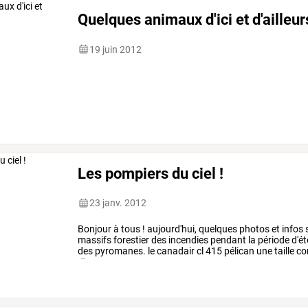
Quelques animaux d'ici et d'ailleur
19 juin 2012
Les pompiers du ciel !
23 janv. 2012
Bonjour
à
tous
!
aujourd'hui,
quelques
photos
et
infos
massifs
forestier
des
incendies
pendant
la
période
d'ét
des
pyromanes.
le
canadair
cl
415
pélican
une
taille
co
d'envergure
et
20t.
pouvant
…