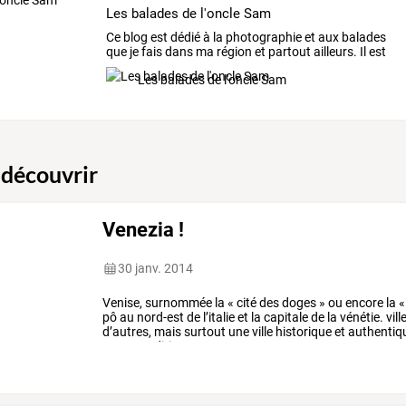
Les balades de l'oncle Sam
Ce
blog
est
dédié
à
la
photographie
et
aux
balades
que
je
fais
dans
ma
région
et
partout
ailleurs.
Il
est
fait
…
Les balades de l'oncle Sam
 découvrir
Venezia !
30 janv. 2014
Venise,
surnommée
la
«
cité
des
doges
»
ou
encore
la
«
pô
au
nord-est
de
l’italie
et
la
capitale
de
la
vénétie.
vill
d’autres,
mais
surtout
une
ville
historique
et
authentiq
et
ses
traditions
…