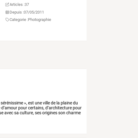
Articles :
37
Depuis :
07/05/2011
Categorie :
Photographie
sérénissime
»,
est
une
ville
de
la
plaine
du
e
d’amour
pour
certains,
d’architecture
pour
ue
avec
sa
culture,
ses
origines
son
charme