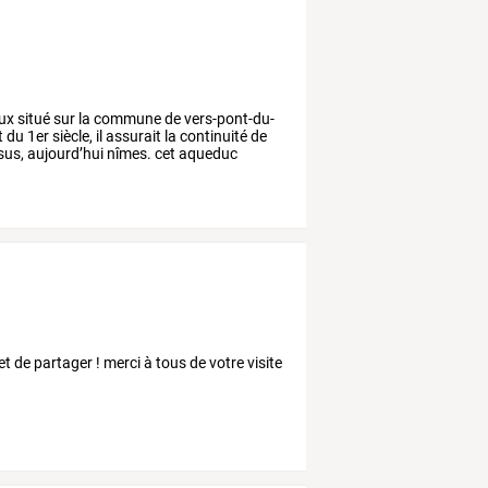
ux
situé
sur
la
commune
de
vers-pont-du-
t
du
1er
siècle,
il
assurait
la
continuité
de
sus,
aujourd’hui
nîmes.
cet
aqueduc
et de partager ! merci à tous de votre visite