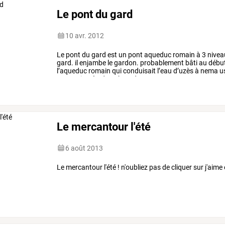
Le pont du gard
10 avr. 2012
Le
pont
du
gard
est
un
pont
aqueduc
romain
à
3
nivea
gard.
il
enjambe
le
gardon.
probablement
bâti
au
débu
l’aqueduc
romain
qui
conduisait
l’eau
d’uzès
à
nema
u
mesurait
près
de
50kms
de
…
Le mercantour l'été
6 août 2013
Le mercantour l'été ! n'oubliez pas de cliquer sur j'aime 