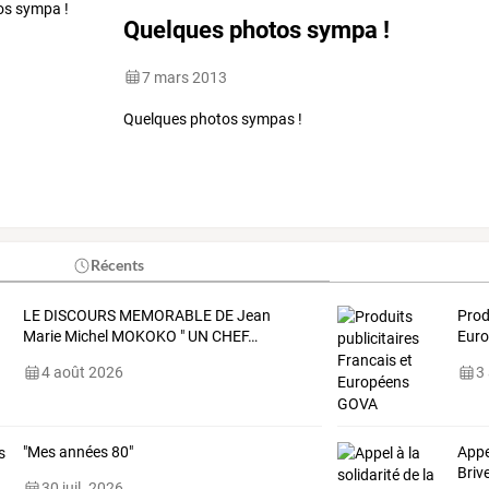
Quelques photos sympa !
7 mars 2013
Quelques photos sympas !
Récents
LE
DISCOURS
MEMORABLE
DE
Jean
Prod
Marie
Michel
MOKOKO
"
UN
CHEF
…
Eur
4 août 2026
3
"Mes années 80"
Appe
Briv
30 juil. 2026