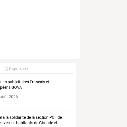
Populaires
uits publicitaires Francais et
opéens GOVA
 août 2026
l
à
la
solidarité
de
la
section
PCF
de
e
avec
les
habitants
de
Gironde
et