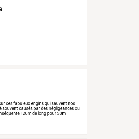
s
sur
ces
fabuleux
engins
qui
sauvent
nos
é
souvent
causés
par
des
négligeances
ou
nséquente
!
20m
de
long
pour
30m