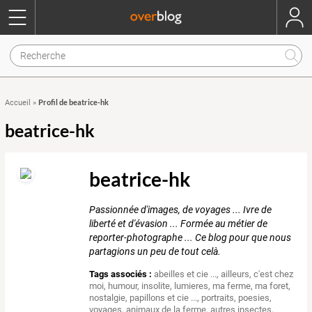
Profil de beatrice-hk
Accueil
»
beatrice-hk
beatrice-hk
Passionnée d'images, de voyages ... Ivre de
liberté et d'évasion ... Formée au métier de
reporter-photographe ... Ce blog pour que nous
partagions un peu de tout celà.
Tags associés :
abeilles et cie ...
,
ailleurs
,
c'est chez
moi
,
humour
,
insolite
,
lumieres
,
ma ferme
,
ma foret
,
nostalgie
,
papillons et cie ...
,
portraits
,
poesies
,
voyages
,
animaux de la ferme
,
autres insectes
,