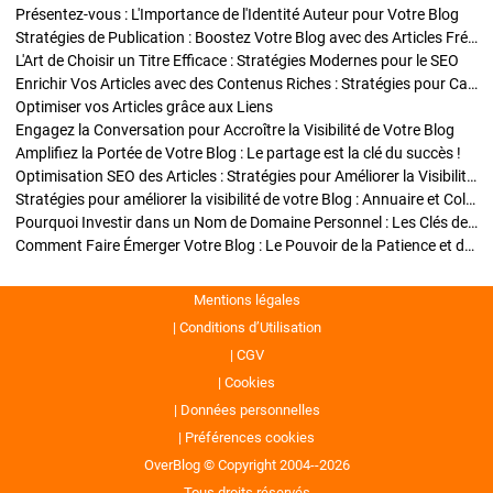
Présentez-vous : L'Importance de l'Identité Auteur pour Votre Blog
Stratégies de Publication : Boostez Votre Blog avec des Articles Fréquents et Exclusifs
L'Art de Choisir un Titre Efficace : Stratégies Modernes pour le SEO
Enrichir Vos Articles avec des Contenus Riches : Stratégies pour Captiver et Optimiser
Optimiser vos Articles grâce aux Liens
Engagez la Conversation pour Accroître la Visibilité de Votre Blog
Amplifiez la Portée de Votre Blog : Le partage est la clé du succès !
Optimisation SEO des Articles : Stratégies pour Améliorer la Visibilité de Votre Blog
Stratégies pour améliorer la visibilité de votre Blog : Annuaire et Collaborations
Pourquoi Investir dans un Nom de Domaine Personnel : Les Clés de la Réussite de Votre Blog
Comment Faire Émerger Votre Blog : Le Pouvoir de la Patience et de la Persévérance
Mentions légales
Conditions d’Utilisation
CGV
Cookies
Données personnelles
Préférences cookies
OverBlog © Copyright 2004--2026
Tous droits réservés