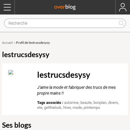
Profil de lestrucsdesysy
Accueil
»
lestrucsdesysy
lestrucsdesysy
J'aime la mode et fabriquer des trucs de mes
propre mains !!
Tags associés :
automne
,
beaute
,
bonplan
,
divers
,
ete
,
getthelook
,
hiver
,
mode
,
printemps
Ses blogs