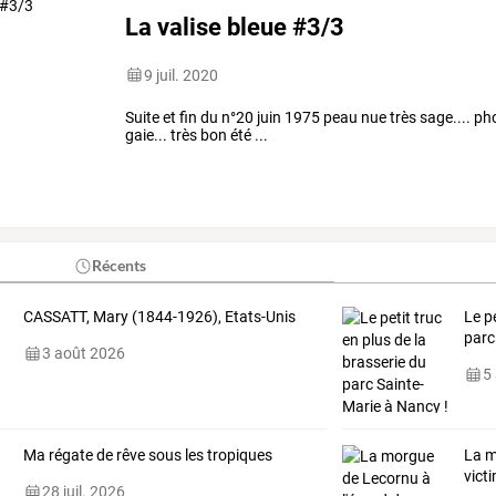
La valise bleue #3/3
9 juil. 2020
Suite et fin du n°20 juin 1975 peau nue très sage.... p
gaie... très bon été ...
Récents
CASSATT, Mary (1844-1926), Etats-Unis
Le p
parc
3 août 2026
5
Ma régate de rêve sous les tropiques
La
m
vict
28 juil. 2026