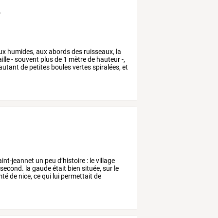
e
eux
humides,
aux
abords
des
ruisseaux,
la
ille
-
souvent
plus
de
1
mètre
de
hauteur
-,
autant
de
petites
boules
vertes
spiralées,
et
int-jeannet
un
peu
d’histoire
:
le
village
second.
la
gaude
était
bien
située,
sur
le
mté
de
nice,
ce
qui
lui
permettait
de