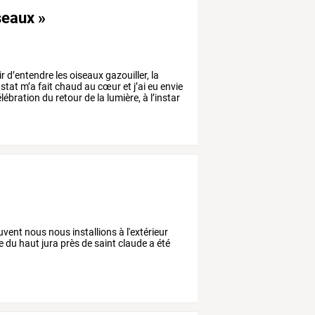
iseaux »
ir
d’entendre
les
oiseaux
gazouiller,
la
stat
m’a
fait
chaud
au
cœur
et
j’ai
eu
envie
lébration
du
retour
de
la
lumière,
à
l’instar
uvent nous nous installions à l'extérieur
e du haut jura près de saint claude a été