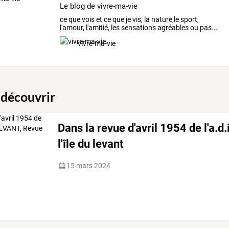
Le blog de vivre-ma-vie
ce
que
vois
et
ce
que
je
vis,
la
nature,le
sport,
l'amour,
l'amitié,
les
sensations
agréables
ou
pas...
et
tout,
et
…
vivre-ma-vie
 découvrir
Dans la revue d'avril 1954 de l'a.d.i
l'île du levant
15 mars 2024