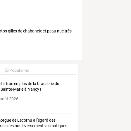
hotos gilles de chabaneix et peau nue très
Populaires
etit truc en plus de la brasserie du
 Sainte-Marie à Nancy !
 août 2026
orgue
de
Lecornu
à
l'égard
des
imes
des
bouleversements
climatiques