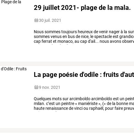
29 juillet 2021- plage de la mala.
30 juil. 2021
Nous
sommes
toujours
heureux
de
venir
nager
à
la
sur
sommes
venus
en
bus
de
nice,
le
spectacle
est
grandio
cap
ferrat
et
monaco,
au
cap
d'ail...
nous
avons
obser
qui
vont
chercher
les
…
La page poésie d'odile : fruits d'a
9 nov. 2021
Quelques
mots
sur
arcimboldo
arcimboldo
est
un
pein
milan.
c’est
un
peintre
«
maniériste
»,
(«
de
la
bonne
ma
haute
renaissance
de
vinci
ou
raphaël,
pour
faire
preu
peintre
est
de
…