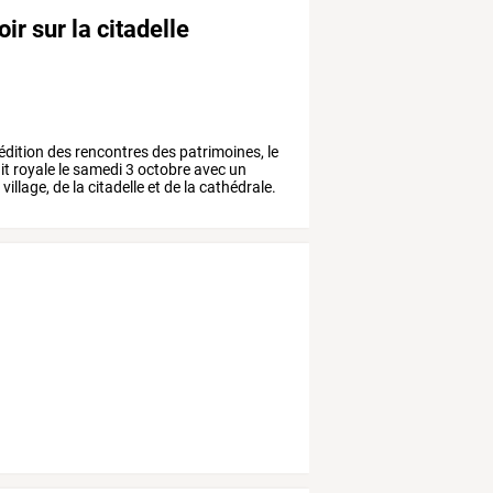
ir sur la citadelle
édition
des
rencontres
des
patrimoines,
le
it
royale
le
samedi
3
octobre
avec
un
u
village,
de
la
citadelle
et
de
la
cathédrale.