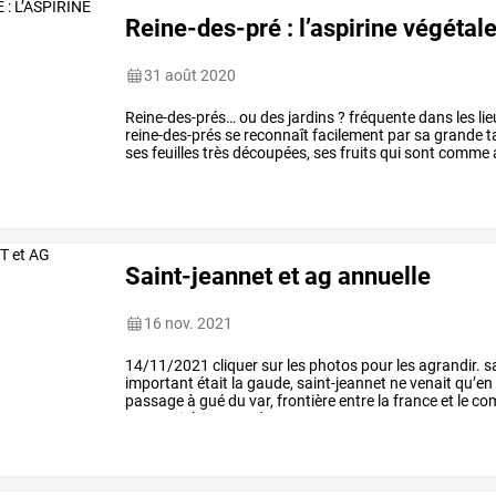
Reine-des-pré : l’aspirine végétal
31 août 2020
Reine-des-prés…
ou
des
jardins
?
fréquente
dans
les
li
reine-des-prés
se
reconnaît
facilement
par
sa
grande
ta
ses
feuilles
très
découpées,
ses
fruits
qui
sont
comme
surtout
ses
…
Saint-jeannet et ag annuelle
16 nov. 2021
14/11/2021
cliquer
sur
les
photos
pour
les
agrandir.
sa
important
était
la
gaude,
saint-jeannet
ne
venait
qu’en
passage
à
gué
du
var,
frontière
entre
la
france
et
le
co
percevoir
les
taxes
des
…