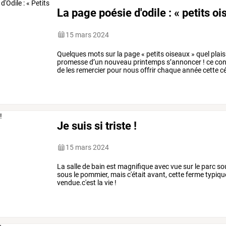
La page poésie d'odile : « petits o
15 mars 2024
Quelques
mots
sur
la
page
«
petits
oiseaux
»
quel
plais
promesse
d’un
nouveau
printemps
s’annoncer
!
ce
con
de
les
remercier
pour
nous
offrir
chaque
année
cette
cé
du
vert
osiris
qui
…
Je suis si triste !
15 mars 2024
La salle de bain est magnifique avec vue sur le parc so
sous le pommier, mais c'était avant, cette ferme typiqu
vendue.c'est la vie !