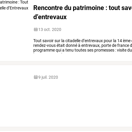
Rencontre du patrimoine : tout savo
d’entrevaux
13 oct. 2020
Tout
savoir
sur
la
citadelle
d’entrevaux
pour
la
14
ème
rendez-vous
était
donné
à
entrevaux,
porte
de
france
d
programme
qui
a
tenu
toutes
ses
promesses
:
visite
d
les
rencontres
des
…
9 juil. 2020