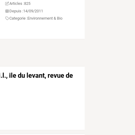
Articles :
825
Depuis :
14/09/2011
Categorie :
Environnement & Bio
.l., ile du levant, revue de