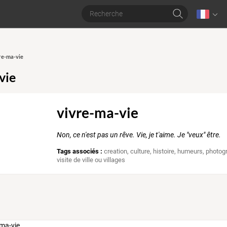
vre-ma-vie
vie
vivre-ma-vie
Non, ce n'est pas un rêve. Vie, je t'aime. Je "veux" être.
Tags associés :
creation
,
culture
,
histoire
,
humeurs
,
photog
visite de ville ou villages