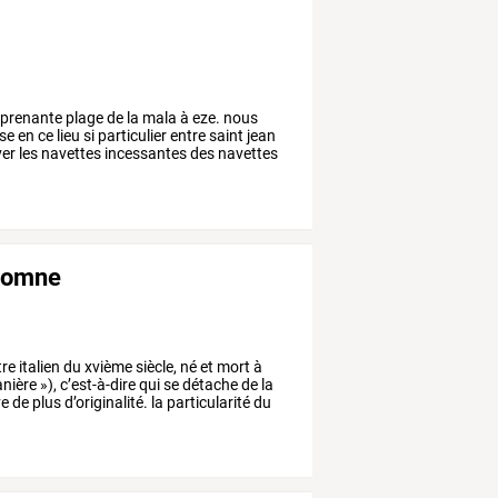
prenante
plage
de
la
mala
à
eze.
nous
se
en
ce
lieu
si
particulier
entre
saint
jean
ver
les
navettes
incessantes
des
navettes
utomne
tre
italien
du
xvième
siècle,
né
et
mort
à
nière
»),
c’est-à-dire
qui
se
détache
de
la
ve
de
plus
d’originalité.
la
particularité
du