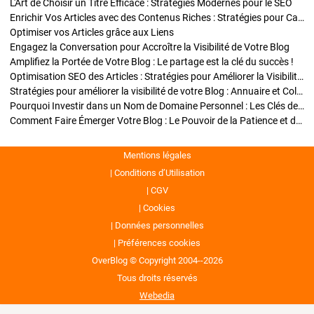
L'Art de Choisir un Titre Efficace : Stratégies Modernes pour le SEO
Enrichir Vos Articles avec des Contenus Riches : Stratégies pour Captiver et Optimiser
Optimiser vos Articles grâce aux Liens
Engagez la Conversation pour Accroître la Visibilité de Votre Blog
Amplifiez la Portée de Votre Blog : Le partage est la clé du succès !
Optimisation SEO des Articles : Stratégies pour Améliorer la Visibilité de Votre Blog
Stratégies pour améliorer la visibilité de votre Blog : Annuaire et Collaborations
Pourquoi Investir dans un Nom de Domaine Personnel : Les Clés de la Réussite de Votre Blog
Comment Faire Émerger Votre Blog : Le Pouvoir de la Patience et de la Persévérance
Mentions légales
Conditions d’Utilisation
CGV
Cookies
Données personnelles
Préférences cookies
OverBlog © Copyright 2004--2026
Tous droits réservés
Webedia