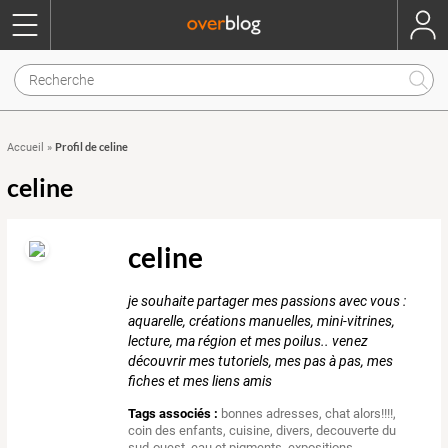
Profil de celine
Accueil
»
celine
celine
je souhaite partager mes passions avec vous :
aquarelle, créations manuelles, mini-vitrines,
lecture, ma région et mes poilus.. venez
découvrir mes tutoriels, mes pas à pas, mes
fiches et mes liens amis
Tags associés :
bonnes adresses
,
chat alors!!!!
,
coin des enfants
,
cuisine
,
divers
,
decouverte du
sud-ouest
,
eau et pigments
,
expositions