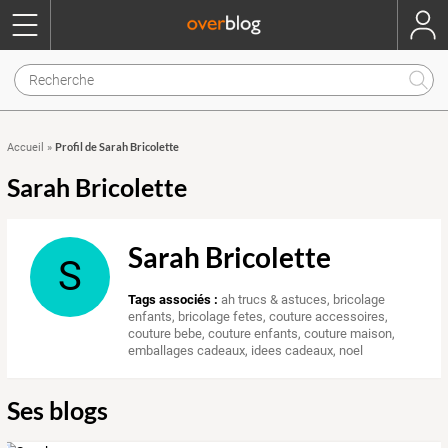
Profil de Sarah Bricolette
Accueil
»
Sarah Bricolette
Sarah Bricolette
S
Tags associés :
ah trucs & astuces
,
bricolage
enfants
,
bricolage fetes
,
couture accessoires
,
couture bebe
,
couture enfants
,
couture maison
,
emballages cadeaux
,
idees cadeaux
,
noel
Ses blogs