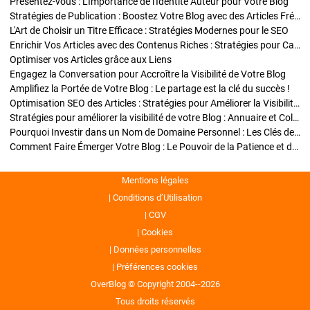
Présentez-vous : L'Importance de l'Identité Auteur pour Votre Blog
Stratégies de Publication : Boostez Votre Blog avec des Articles Fréquents et Exclusifs
L'Art de Choisir un Titre Efficace : Stratégies Modernes pour le SEO
Enrichir Vos Articles avec des Contenus Riches : Stratégies pour Captiver et Optimiser
Optimiser vos Articles grâce aux Liens
Engagez la Conversation pour Accroître la Visibilité de Votre Blog
Amplifiez la Portée de Votre Blog : Le partage est la clé du succès !
Optimisation SEO des Articles : Stratégies pour Améliorer la Visibilité de Votre Blog
Stratégies pour améliorer la visibilité de votre Blog : Annuaire et Collaborations
Pourquoi Investir dans un Nom de Domaine Personnel : Les Clés de la Réussite de Votre Blog
Comment Faire Émerger Votre Blog : Le Pouvoir de la Patience et de la Persévérance
Mentions légales
Conditions d’Utilisation
CGV
Cookies
Données personnelles
Préférences cookies
OverBlog © Copyright 2004--2026
Tous droits réservés