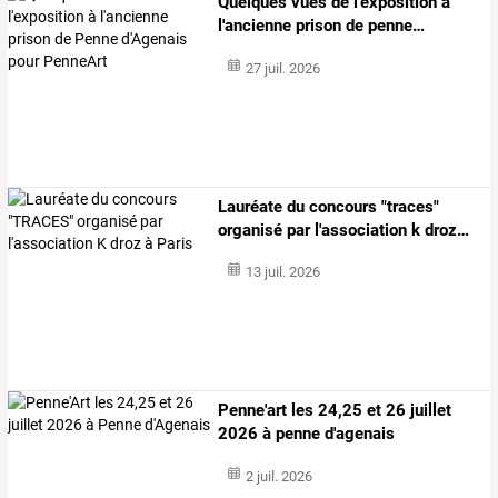
Quelques
vues
de
l'exposition
à
l'ancienne
prison
de
penne
…
27 juil. 2026
Lauréate
du
concours
"traces"
organisé
par
l'association
k
droz
…
13 juil. 2026
Penne'art les 24,25 et 26 juillet
2026 à penne d'agenais
2 juil. 2026