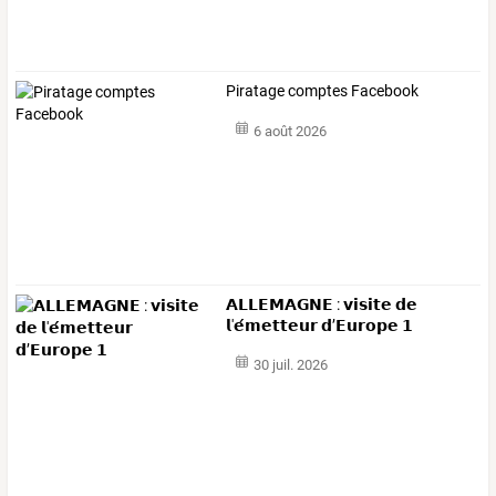
Piratage comptes Facebook
6 août 2026
𝗔𝗟𝗟𝗘𝗠𝗔𝗚𝗡𝗘 : 𝘃𝗶𝘀𝗶𝘁𝗲 𝗱𝗲
𝗹'𝗲́𝗺𝗲𝘁𝘁𝗲𝘂𝗿 𝗱’𝗘𝘂𝗿𝗼𝗽𝗲 𝟭
30 juil. 2026