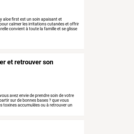
y
aloe
first
est
un
soin
apaisant
et
pour
calmer
les
irritations
cutanées
et
offrir
relle
convient
à
toute
la
famille
et
se
glisse
r et retrouver son
vous
avez
envie
de
prendre
soin
de
votre
partir
sur
de
bonnes
bases
?
que
vous
es
toxines
accumulées
ou
à
retrouver
un