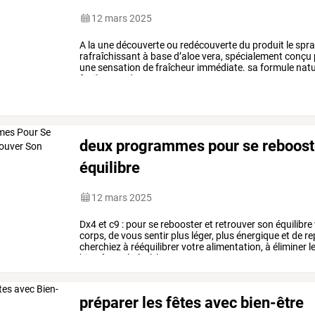
12 mars 2025
A
la
une
découverte
ou
redécouverte
du
produit
le
spra
rafraîchissant
à
base
d’aloe
vera,
spécialement
conçu
une
sensation
de
fraîcheur
immédiate.
sa
formule
natu
facilement
dans
votre
…
deux programmes pour se rebooste
équilibre
12 mars 2025
Dx4
et
c9
:
pour
se
rebooster
et
retrouver
son
équilibre
corps,
de
vous
sentir
plus
léger,
plus
énergique
et
de
re
cherchiez
à
rééquilibrer
votre
alimentation,
à
éliminer
l
bien-être
général,
les
…
préparer les fêtes avec bien-être