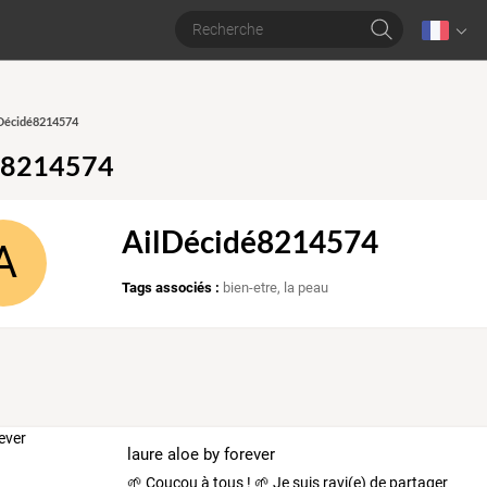
lDécidé8214574
é8214574
AilDécidé8214574
A
Tags associés :
bien-etre
,
la peau
laure aloe by forever
🌱
Coucou
à
tous
!
🌱
Je
suis
ravi(e)
de
partager