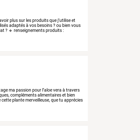
avoir
plus
sur
les
produits
que
j’utilise
et
isés
adaptés
à
vos
besoins
?
ou
bien
vous
iat
?
🔹
renseignements
produits
:
tage
ma
passion
pour
l’aloe
vera
à
travers
ques,
compléments
alimentaires
et
bien
e
cette
plante
merveilleuse,
que
tu
apprécies