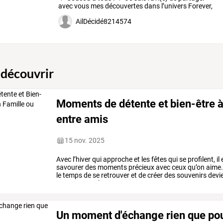
avec
vous
mes
découvertes
dans
l’univers
Forever,
avec
…
AilDécidé8214574
 découvrir
Moments de détente et bien-être à
entre amis
15 nov. 2025
Avec
l’hiver
qui
approche
et
les
fêtes
qui
se
profilent,
il
savourer
des
moments
précieux
avec
ceux
qu’on
aime
le
temps
de
se
retrouver
et
de
créer
des
souvenirs
devi
pour
ses
proches.
…
Un moment d'échange rien que pou