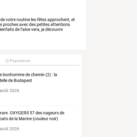
de
votre
routine
les
fêtes
approchent,
et
s
proches
avec
des
petites
attentions
ienfaits
de
l’aloe
vera,
je
découvre
Populaires
e bonhomme de chemin (2) : la
delle de Budapest
 août 2026
 rare. OXYGERS 57 des nageurs de
ats de la Marine (couleur noir)
 août 2026