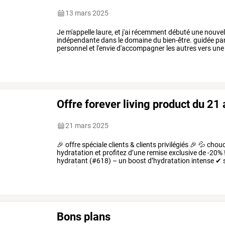
13 mars 2025
Je
m'appelle
laure,
et
j'ai
récemment
débuté
une
nouvel
indépendante
dans
le
domaine
du
bien-être.
guidée
pa
personnel
et
l'envie
d'accompagner
les
autres
vers
une
dans
ce
projet
…
Offre forever living product du 2
21 mars 2025
🎉
offre
spéciale
clients
&
clients
privilégiés
🎉
💦
chouc
hydratation
et
profitez
d’une
remise
exclusive
de
-20%
hydratant
(#618)
–
un
boost
d’hydratation
intense
✔
peau
douce
et
nourrie
✔
r3
…
Bons plans