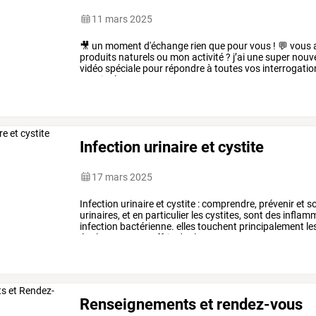
11 mars 2025
🎥
un
moment
d'échange
rien
que
pour
vous
!
💬
vous
produits
naturels
ou
mon
activité
?
j’ai
une
super
nouve
vidéo
spéciale
pour
répondre
à
toutes
vos
interrogatio
savoir
plus
sur
mon
…
Infection urinaire et cystite
17 mars 2025
Infection
urinaire
et
cystite
:
comprendre,
prévenir
et
so
urinaires,
et
en
particulier
les
cystites,
sont
des
inflam
infection
bactérienne.
elles
touchent
principalement
le
également
en
souffrir.
douloureuses
et
…
Renseignements et rendez-vous