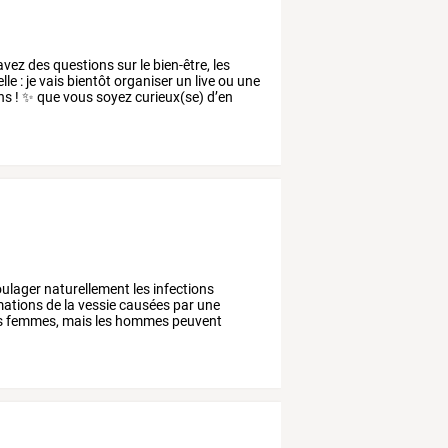
avez
des
questions
sur
le
bien-être,
les
lle
:
je
vais
bientôt
organiser
un
live
ou
une
ns
!
✨
que
vous
soyez
curieux(se)
d’en
ulager
naturellement
les
infections
mations
de
la
vessie
causées
par
une
s
femmes,
mais
les
hommes
peuvent