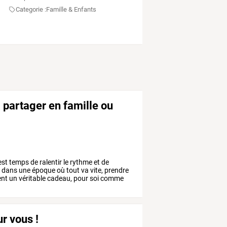
Categorie :
Famille & Enfants
 partager en famille ou
est
temps
de
ralentir
le
rythme
et
de
.
dans
une
époque
où
tout
va
vite,
prendre
ent
un
véritable
cadeau,
pour
soi
comme
r vous !