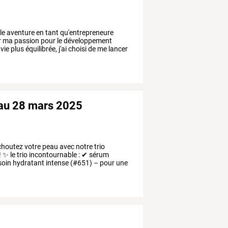
le
aventure
en
tant
qu'entrepreneure
r
ma
passion
pour
le
développement
vie
plus
équilibrée,
j'ai
choisi
de
me
lancer
1 au 28 mars 2025
houtez
votre
peau
avec
notre
trio
!
✨
le
trio
incontournable
:
✔
sérum
soin
hydratant
intense
(#651)
–
pour
une