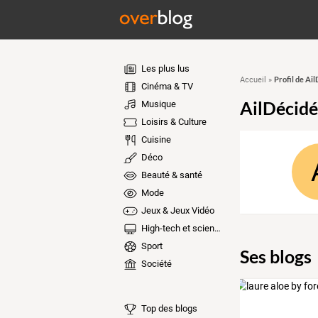
Les plus lus
Profil de Ai
Accueil
»
Cinéma & TV
AilDécid
Musique
Loisirs & Culture
Cuisine
Déco
Beauté & santé
Mode
Jeux & Jeux Vidéo
High-tech et sciences
Sport
Ses blogs
Société
Top des blogs