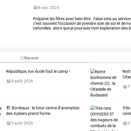
8 nov. 2025
Préparer
les
fêtes
avec
bien-être
:
l’aloe
vera
au
service
c’est
souvent
l’occasion
de
prendre
soin
de
soi
et
de
no
naturelles.
alors
que
je
poursuis
mon
exploration
des
b
comment
cette
plante
peut
enrichir
…
Récents
République, ton école fout le camp !
Notr
Cita
4 août 2026
7
🏗️ Bordeaux : le futur centre d’animation
Très
des Aubiers prend forme
comb
5 août 2026
3