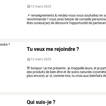
13 mars 2025
📌
renseignements
&
rendez-vous
vous
souhaitez
en
s
recommande
?
vous
avez
besoin
de
conseils
personnal
êtes
curieux(se)
de
découvrir
l’opportunité
de
partenar
découvrez
les
…
Tu veux me rejoindre ?
12 mars 2025
👋
bonjour
!
je
me
présente
:
je
m'appelle
laure,
et
je
par
des
produits
de
bien-être
et
de
soins
naturels
(cosméti
plus
encore)
🌿
si,
comme
moi,
tu
crois
aux
bienfaits
d
le
contact
humain
et
…
Qui suis-je ?