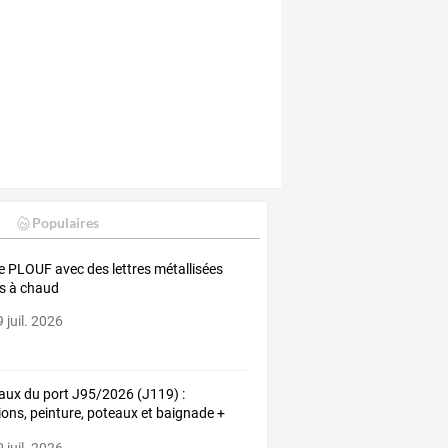
Populaires
e PLOUF avec des lettres métallisées
es à chaud
 juil. 2026
aux
du
port
J95/2026
(J119)
:
ions,
peinture,
poteaux
et
baignade
+
e
…
 juil. 2026