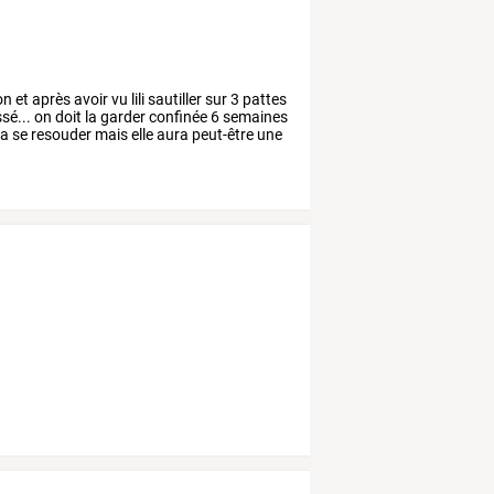
on
et
après
avoir
vu
lili
sautiller
sur
3
pattes
sé...
on
doit
la
garder
confinée
6
semaines
a
se
resouder
mais
elle
aura
peut-être
une