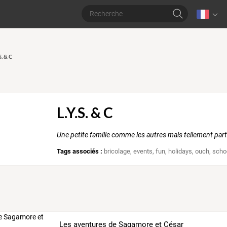
S. & C
L.Y.S. & C
Une petite famille comme les autres mais tellement parti
Tags associés :
bricolage
,
events
,
fun
,
holidays
,
ouch
,
scho
Les aventures de Sagamore et César