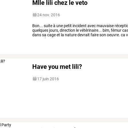
Mlle lili chez le veto
24 nov. 2016
Bon...
suite
à
une
petit
incident
avec
mauvaise
récepti
quelques
jours,
direction
le
vétérinaire...
bim,
fémur
cas
dans
sa
cage
et
la
nature
devrait
faire
son
oeuvre.
ca
v
patte
plus
…
Have you met lili?
17 juin 2016