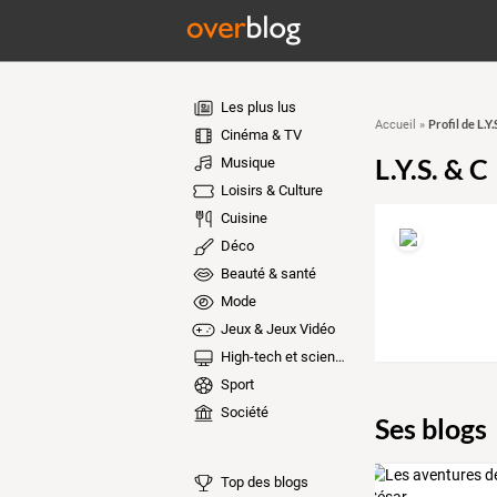
Les plus lus
Profil de L.Y.
Accueil
»
Cinéma & TV
L.Y.S. & C
Musique
Loisirs & Culture
Cuisine
Déco
Beauté & santé
Mode
Jeux & Jeux Vidéo
High-tech et sciences
Sport
Société
Ses blogs
Top des blogs