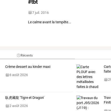
#tbt
7 juil. 2016
Le calme avant la tempête...
Récents
Crème dessert au kinder maxi
Cart
fait
6 août 2026
29
臥虎藏龍 'Tigre et Dragon'
Trav
Finit
2 août 2026
Visit
30