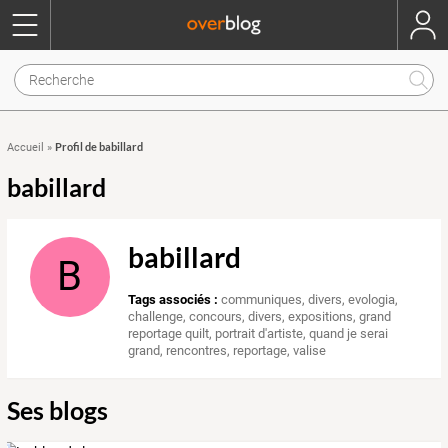
Profil de babillard
Accueil
»
babillard
babillard
B
Tags associés :
communiques
,
divers
,
evologia
,
challenge
,
concours
,
divers
,
expositions
,
grand
reportage quilt
,
portrait d'artiste
,
quand je serai
grand
,
rencontres
,
reportage
,
valise
Ses blogs