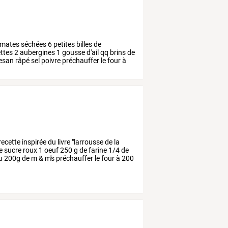
mates
séchées
6
petites
billes
de
ttes
2
aubergines
1
gousse
d'ail
qq
brins
de
esan
râpé
sel
poivre
préchauffer
le
four
à
recette
inspirée
du
livre
"larrousse
de
la
e
sucre
roux
1
oeuf
250
g
de
farine
1/4
de
u
200g
de
m
&
m's
préchauffer
le
four
à
200