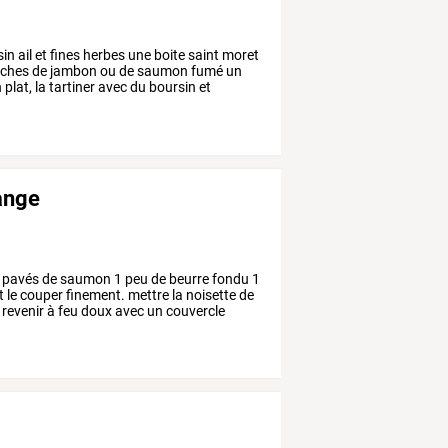
sin
ail
et
fines
herbes
une
boite
saint
moret
nches
de
jambon
ou
de
saumon
fumé
un
n
plat,
la
tartiner
avec
du
boursin
et
range
pavés
de
saumon
1
peu
de
beurre
fondu
1
t
le
couper
finement.
mettre
la
noisette
de
revenir
à
feu
doux
avec
un
couvercle