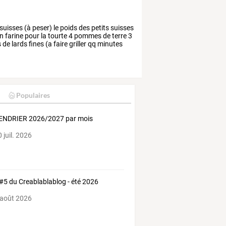
suisses
(à
peser)
le
poids
des
petits
suisses
n
farine
pour
la
tourte
4
pommes
de
terre
3
s
de
lards
fines
(a
faire
griller
qq
minutes
Populaires
ENDRIER 2026/2027 par mois
 juil. 2026
 #5 du Creablablablog - été 2026
 août 2026