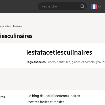
fafacetiesculinaires
iesculinaires
lesfafacetiesculinaires
Tags associés :
apero
,
confitures
,
glaces et sorbets
,
yaourt
Le blog de lesfafacetiesculinaires
recettes faciles et rapides