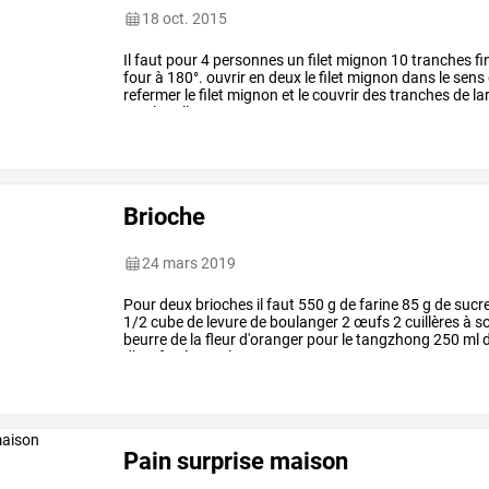
18 oct. 2015
Il
faut
pour
4
personnes
un
filet
mignon
10
tranches
fi
four
à
180°.
ouvrir
en
deux
le
filet
mignon
dans
le
sens
refermer
le
filet
mignon
et
le
couvrir
des
tranches
de
la
un
plat
allant
…
Brioche
24 mars 2019
Pour
deux
brioches
il
faut
550
g
de
farine
85
g
de
sucr
1/2
cube
de
levure
de
boulanger
2
œufs
2
cuillères
à
s
beurre
de
la
fleur
d'oranger
pour
le
tangzhong
250
ml
d’œuf
préparer
le
…
Pain surprise maison