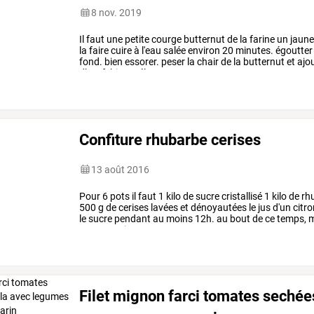
8 nov. 2019
Il
faut
une
petite
courge
butternut
de
la
farine
un
jaun
la
faire
cuire
à
l'eau
salée
environ
20
minutes.
égoutter
fond.
bien
essorer.
peser
la
chair
de
la
butternut
et
ajo
d’œuf.
bien
mélanger.
…
Confiture rhubarbe cerises
13 août 2016
Pour
6
pots
il
faut
1
kilo
de
sucre
cristallisé
1
kilo
de
rh
500
g
de
cerises
lavées
et
dénoyautées
le
jus
d'un
citro
le
sucre
pendant
au
moins
12h.
au
bout
de
ce
temps,
m
temps
environ
40
…
Filet mignon farci tomates seché