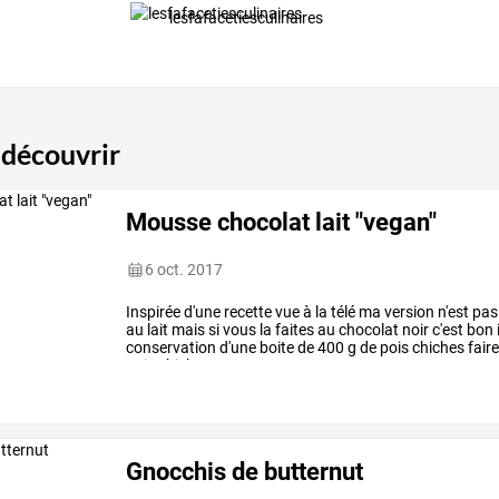
lesfafacetiesculinaires
 découvrir
Mousse chocolat lait "vegan"
6 oct. 2017
Inspirée
d'une
recette
vue
à
la
télé
ma
version
n'est
pas
au
lait
mais
si
vous
la
faites
au
chocolat
noir
c'est
bon
i
conservation
d'une
boite
de
400
g
de
pois
chiches
fair
pois
chiches
…
Gnocchis de butternut