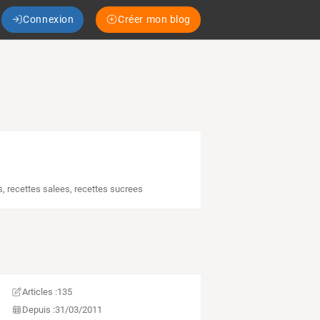
Connexion
Créer mon blog
s
,
recettes salees
,
recettes sucrees
Articles :
135
Depuis :
31/03/2011