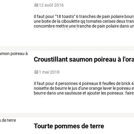
12 août 2016
Il
faut
pour
"18
toasts"
6
tranches
de
pain
polaire
bour
une
boite
de
la
ciboulette
qq
tomates
cerises
deux
tra
concombre
mettre
une
tranche
de
pain
polaire
dans
u
recouvrir
de
rondelles
de
…
Croustillant saumon poireau à l'o
1 mai 2018
Il
faut
pour
4
personnes
4
poireaux
8
feuilles
de
brick
4
noisette
de
beurre
le
jus
d'une
orange
laver
le
poireau
e
beurre
dans
une
sauteuse
et
ajouter
les
poireaux.
faire
environ
20
…
Tourte pommes de terre