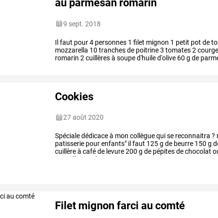
au parmesan romarin
9 sept. 2018
Il
faut
pour
4
personnes
1
filet
mignon
1
petit
pot
de
to
mozzarella
10
tranches
de
poitrine
3
tomates
2
courge
romarin
2
cuillères
à
soupe
d'huile
d'olive
60
g
de
parm
160°.
entailler
le
filet
…
Cookies
27 août 2020
Spéciale
dédicace
à
mon
collègue
qui
se
reconnaitra
?
patisserie
pour
enfants"
il
faut
125
g
de
beurre
150
g
d
cuillère
à
café
de
levure
200
g
de
pépites
de
chocolat
o
°
c.
mélanger
le
…
Filet mignon farci au comté