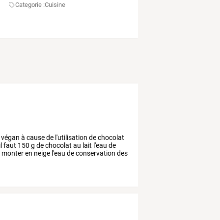
Categorie :
Cuisine
végan
à
cause
de
l'utilisation
de
chocolat
l
faut
150
g
de
chocolat
au
lait
l'eau
de
e
monter
en
neige
l'eau
de
conservation
des