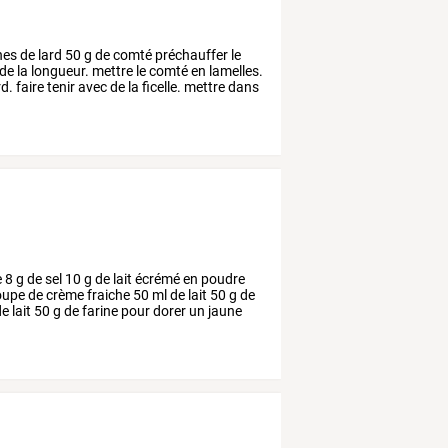
nes
de
lard
50
g
de
comté
préchauffer
le
de
la
longueur.
mettre
le
comté
en
lamelles.
rd.
faire
tenir
avec
de
la
ficelle.
mettre
dans
e
8
g
de
sel
10
g
de
lait
écrémé
en
poudre
oupe
de
crème
fraiche
50
ml
de
lait
50
g
de
de
lait
50
g
de
farine
pour
dorer
un
jaune