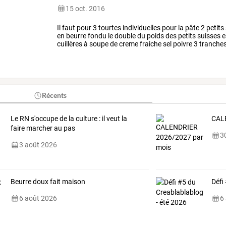
15 oct. 2016
Il
faut
pour
3
tourtes
individuelles
pour
la
pâte
2
petits
en
beurre
fondu
le
double
du
poids
des
petits
suisses
e
cuillères
à
soupe
de
creme
fraiche
sel
poivre
3
tranche
dans
une
poele
…
Récents
Le RN s'occupe de la culture : il veut la
CAL
faire marcher au pas
30
3 août 2026
Beurre doux fait maison
Défi
6 août 2026
6