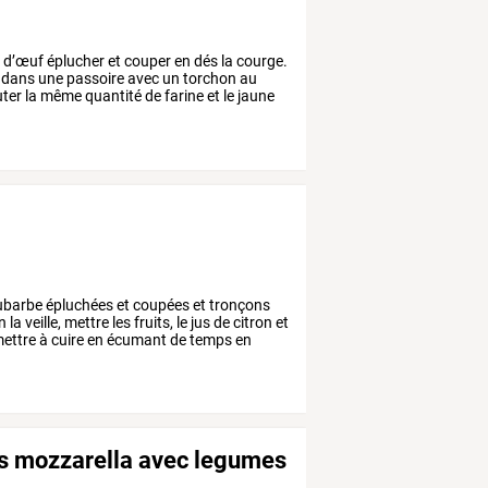
e
d’œuf
éplucher
et
couper
en
dés
la
courge.
dans
une
passoire
avec
un
torchon
au
uter
la
même
quantité
de
farine
et
le
jaune
ubarbe
épluchées
et
coupées
et
tronçons
n
la
veille,
mettre
les
fruits,
le
jus
de
citron
et
ettre
à
cuire
en
écumant
de
temps
en
es mozzarella avec legumes