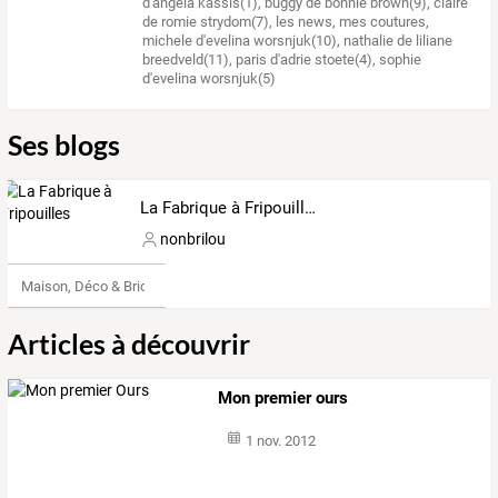
d'angela kassis(1)
,
buggy de bonnie brown(9)
,
claire
de romie strydom(7)
,
les news
,
mes coutures
,
michele d'evelina worsnjuk(10)
,
nathalie de liliane
breedveld(11)
,
paris d'adrie stoete(4)
,
sophie
d'evelina worsnjuk(5)
Ses blogs
La Fabrique à Fripouilles
nonbrilou
Maison, Déco & Bricolage
Articles à découvrir
Mon premier ours
1 nov. 2012