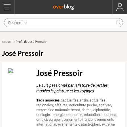
Profil de José Pressoir
Accueil
»
José Pressoir
José Pressoir
Je suis passionné par l'Histoire de l'Art,les
musées,la peinture et les voyages
Tags associés :
actualites anzin
,
actualites
regionales
,
affaires
,
agriculture peche
,
analyse
,
assemblee nationale-senat
,
deces
,
diplomatie
,
ecologie - energie
,
economie
,
education
,
elections
,
emploi
,
europe
,
evenements france
,
evenements
international
,
evenements-catastrophes
,
extreme