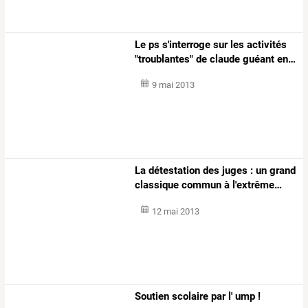
Le
ps
s'interroge
sur
les
activités
"troublantes"
de
claude
guéant
en
…
9 mai 2013
La
détestation
des
juges
:
un
grand
classique
commun
à
l'extrême
…
12 mai 2013
Soutien scolaire par l' ump !