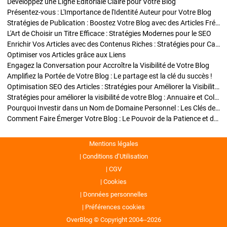
Développez une Ligne Éditoriale Claire pour Votre Blog
Présentez-vous : L'Importance de l'Identité Auteur pour Votre Blog
Stratégies de Publication : Boostez Votre Blog avec des Articles Fréquents et Exclusifs
L'Art de Choisir un Titre Efficace : Stratégies Modernes pour le SEO
Enrichir Vos Articles avec des Contenus Riches : Stratégies pour Captiver et Optimiser
Optimiser vos Articles grâce aux Liens
Engagez la Conversation pour Accroître la Visibilité de Votre Blog
Amplifiez la Portée de Votre Blog : Le partage est la clé du succès !
Optimisation SEO des Articles : Stratégies pour Améliorer la Visibilité de Votre Blog
Stratégies pour améliorer la visibilité de votre Blog : Annuaire et Collaborations
Pourquoi Investir dans un Nom de Domaine Personnel : Les Clés de la Réussite de Votre Blog
Comment Faire Émerger Votre Blog : Le Pouvoir de la Patience et de la Persévérance
Mentions légales
Conditions d’Utilisation
CGV
Cookies
Données personnelles
Préférences cookies
OverBlog © Copyright 2004--2026