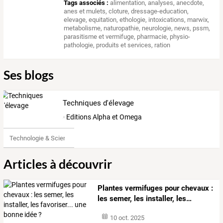
Tags associés :
alimentation
,
analyses
,
anecdote
,
anes et mulets
,
cloture
,
dressage-education
,
elevage
,
equitation
,
ethologie
,
intoxications
,
marwix
,
metabolisme
,
naturopathie
,
neurologie
,
news
,
pssm
,
parasitisme et vermifuge
,
pharmacie
,
physio-
pathologie
,
produits et services
,
ration
Ses blogs
Techniques d'élevage
Editions Alpha et Omega
Technologie & Science
Articles à découvrir
Plantes
vermifuges
pour
chevaux
:
les
semer,
les
installer,
les
…
10 oct. 2025