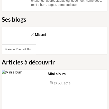
challenge
,
dt creablablablog
,
deco noel
,
home deco
,
mini album
,
pages
,
scrapcadeaux
Ses blogs
Missmi
Maison, Déco & Bricolage
Articles à découvrir
Mini album
27 oct. 2013