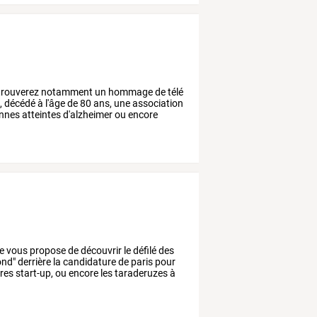
trouverez
notamment
un
hommage
de
télé
,
décédé
à
l'âge
de
80
ans,
une
association
nnes
atteintes
d'alzheimer
ou
encore
e
vous
propose
de
découvrir
le
défilé
des
ond"
derrière
la
candidature
de
paris
pour
res
start-up,
ou
encore
les
taraderuzes
à