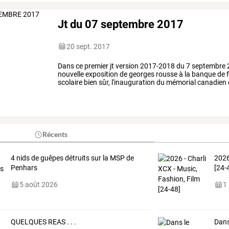
Jt du 07 septembre 2017
20 sept. 2017
Dans
ce
premier
jt
version
2017-2018
du
7
septembre
nouvelle
exposition
de
georges
rousse
à
la
banque
de
f
scolaire
bien
sûr,
l'inauguration
du
mémorial
canadien
la
31ème
édition
de
…
Récents
4 nids de guêpes détruits sur la MSP de
2026
Penhars
[24-
5 août 2026
1
QUELQUES REAS . . .
Dans