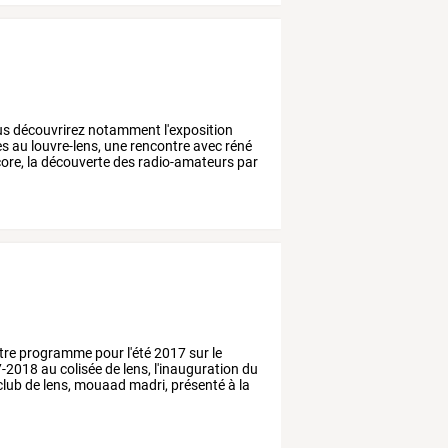
us
découvrirez
notamment
l'exposition
es
au
louvre-lens,
une
rencontre
avec
réné
ore,
la
découverte
des
radio-amateurs
par
tre
programme
pour
l'été
2017
sur
le
-2018
au
colisée
de
lens,
l'inauguration
du
club
de
lens,
mouaad
madri,
présenté
à
la