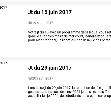
Jt du 15 juin 2017
19 sept. 2017
Votre
jt
du
15
avec
un
programme
dans
lequel
vous
re
gohelle
à
l'ancien
maire
de
méricourt,
léandre
létoquart
pour
aider
raphaël,
un
robot
qui
égaille
la
vie
des
perso
l'association
didouda
…
Jt du 29 juin 2017
20 sept. 2017
Lors
de
ce
jt
du
29
juin
2017,
la
rédaction
de
télé
gohell
géants
dans
les
rues
de
lens,
2024
jeunes
liévinois
"à
f
accueillir
les
jo
2024,
des
étudiants
qui
créent
leur
prop
lens
!
et
n'oubliez
pas,
…