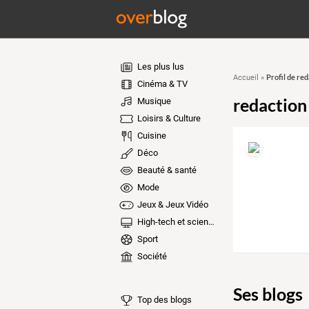
Les plus lus
Profil de red
Accueil
»
Cinéma & TV
redaction
Musique
Loisirs & Culture
Cuisine
Déco
Beauté & santé
Mode
Jeux & Jeux Vidéo
High-tech et sciences
Sport
Société
Ses blogs
Top des blogs