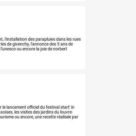
t,
l'installation
des
parapluies
dans
les
rues
ries
de
givenchy,
l'annonce
des
5
ans
de
l'unesco
ou
encore
la
joie
de
norbert
r
le
lancement
officiel
du
festival
start'
in
nsoises,
les
visites
des
jardins
du
louvre-
ourisme
ou
encore,
une
recette
réalisée
par