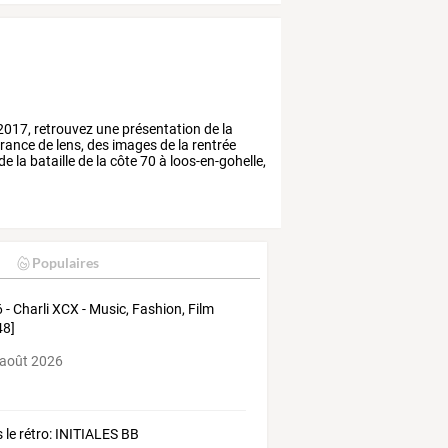
2017,
retrouvez
une
présentation
de
la
rance
de
lens,
des
images
de
la
rentrée
de
la
bataille
de
la
côte
70
à
loos-en-gohelle,
Populaires
 - Charli XCX - Music, Fashion, Film
48]
 août 2026
 le rétro: INITIALES BB