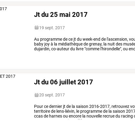
Jt du 25 mai 2017
19 sept. 2017
Au
programme
de
ce
jt
du
week-end
de
l'ascension,
vo
baby
joy
à
la
médiathèque
de
grenay,
la
nuit
des
musé
dujardin,
co-auteur
du
livre
"comme
l'hirondelle",
ou
enc
des
écoliers
de
…
Jt du 06 juillet 2017
20 sept. 2017
Pour
ce
dernier
jt
de
la
saison
2016-2017,
retrouvez
vo
territoire
de
lens-liévin,
le
programme
de
la
saison
2017
ccas
de
harnes
ou
encore
la
nouvelle
recrue
du
racing
presse
cette
semaine.
télé
…