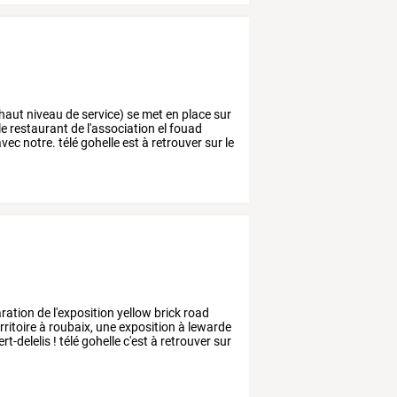
haut
niveau
de
service)
se
met
en
place
sur
le
restaurant
de
l'association
el
fouad
vec
notre.
télé
gohelle
est
à
retrouver
sur
le
ration
de
l'exposition
yellow
brick
road
rritoire
à
roubaix,
une
exposition
à
lewarde
rt-delelis
!
télé
gohelle
c'est
à
retrouver
sur