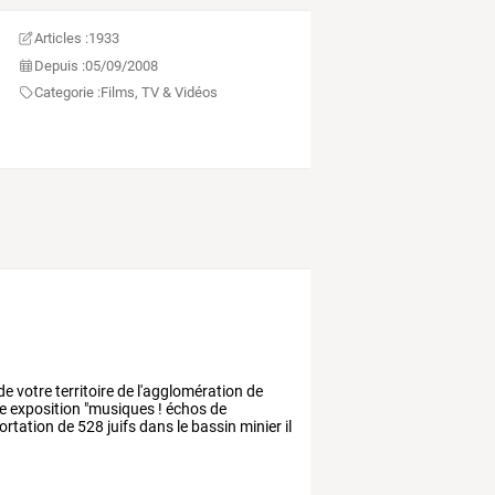
Articles :
1933
Depuis :
05/09/2008
Categorie :
Films, TV & Vidéos
de
votre
territoire
de
l'agglomération
de
e
exposition
"musiques
!
échos
de
ortation
de
528
juifs
dans
le
bassin
minier
il