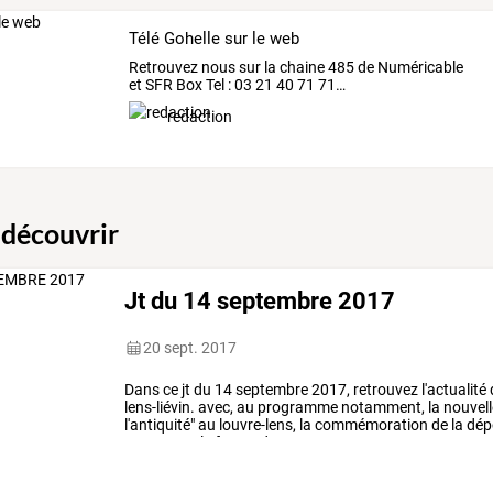
Télé Gohelle sur le web
Retrouvez
nous
sur
la
chaine
485
de
Numéricable
et
SFR
Box
Tel
:
03
21
40
71
71
…
redaction
 découvrir
Jt du 14 septembre 2017
20 sept. 2017
Dans
ce
jt
du
14
septembre
2017,
retrouvez
l'actualité
lens-liévin.
avec,
au
programme
notamment,
la
nouvell
l'antiquité"
au
louvre-lens,
la
commémoration
de
la
dép
y
a
75
ans,
le
forum
des
…