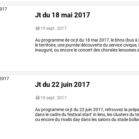
Jt du 18 mai 2017
19 sept. 2017
Au
programme
de
ce
jt
du
18
mai
2017,
le
bhns
(bus
à
le
territoire,
une
journée
découverte
du
service
civique,
inauguré,
ou
encore
le
concert
des
chorales
lensoises
a
canal
485
de
votre
…
Jt du 22 juin 2017
19 sept. 2017
Au
programme
ce
jt
du
22
juin
2017,
retrouvez
la
prépa
dans
le
cadre
du
festival
start'
in
lens,
les
clusters
du
te
ou
encore
du
rivalis
day
dans
les
salons
du
stade
bollae
le
canal
485
de
…