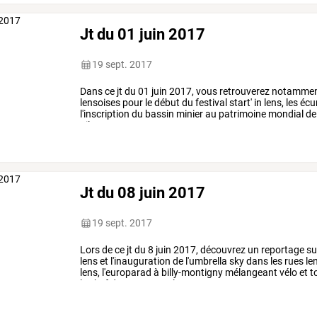
Jt du 01 juin 2017
19 sept. 2017
Dans
ce
jt
du
01
juin
2017,
vous
retrouverez
notammen
lensoises
pour
le
début
du
festival
start'
in
lens,
les
écu
l'inscription
du
bassin
minier
au
patrimoine
mondial
de
gilmez,
…
Jt du 08 juin 2017
19 sept. 2017
Lors
de
ce
jt
du
8
juin
2017,
découvrez
un
reportage
su
lens
et
l'inauguration
de
l'umbrella
sky
dans
les
rues
le
lens,
l'europarad
à
billy-montigny
mélangeant
vélo
et
t
le
chef
du
restaurant
le
…