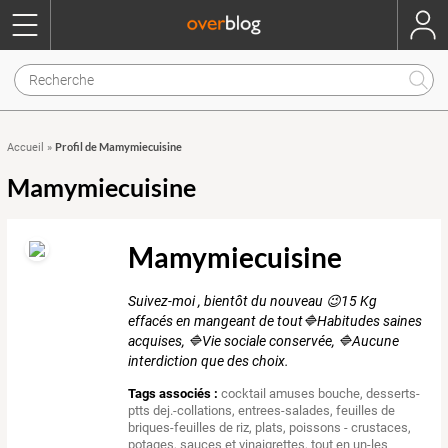
Profil de Mamymiecuisine
Accueil
»
Mamymiecuisine
Mamymiecuisine
Suivez-moi , bientôt du nouveau 😉15 Kg
effacés en mangeant de tout🔷️Habitudes saines
acquises, 🔷️Vie sociale conservée, 🔷️Aucune
interdiction que des choix.
Tags associés :
cocktail amuses bouche
,
desserts-
ptts dej.-collations
,
entrees-salades
,
feuilles de
briques-feuilles de riz
,
plats
,
poissons - crustaces
,
potages
,
sauces et vinaigrettes
,
tout en un-les