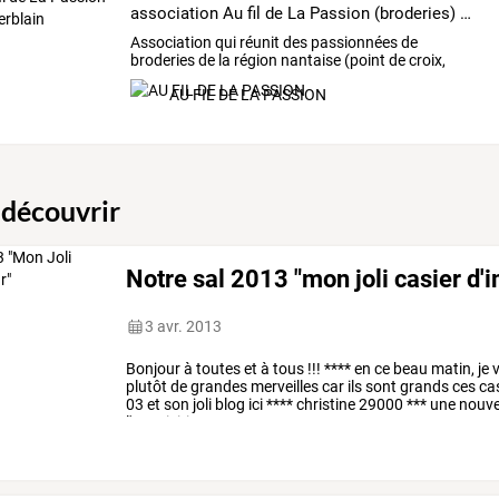
association Au fil de La Passion (broderies) de St Herblain
Association
qui
réunit
des
passionnées
de
broderies
de
la
région
nantaise
(point
de
croix,
passé
plat
…
AU FIL DE LA PASSION
 découvrir
Notre sal 2013 "mon joli casier d'
3 avr. 2013
Bonjour
à
toutes
et
à
tous
!!!
****
en
ce
beau
matin,
je
v
plutôt
de
grandes
merveilles
car
ils
sont
grands
ces
cas
03
et
son
joli
blog
ici
****
christine
29000
***
une
nouve
l'acquisition
…