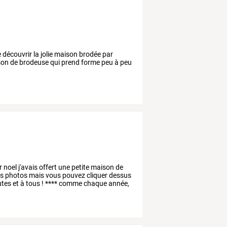
 découvrir la jolie maison brodée par
aison de brodeuse qui prend forme peu à peu
r
noel
j'avais
offert
une
petite
maison
de
s
photos
mais
vous
pouvez
cliquer
dessus
utes
et
à
tous
!
****
comme
chaque
année,