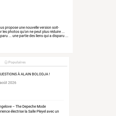
us
propose
une
nouvelle
version
soit-
r
les
photos
qu'on
ne
peut
plus
réduire
...
sparu
...
une
partie
des
liens
qui
a
disparu
...
Populaires
QUESTIONS À ALAIN BOLODJA !
 août 2026
ngelove
–
The
Depeche
Mode
rience
électrise
la
Salle
Pleyel
avec
un