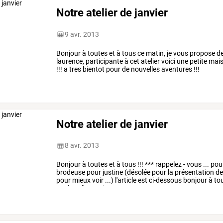
Notre atelier de janvier
9 avr. 2013
Bonjour à toutes et à tous ce matin, je vous propose de
laurence, participante à cet atelier voici une petite m
!!! a tres bientot pour de nouvelles aventures !!!
Notre atelier de janvier
8 avr. 2013
Bonjour
à
toutes
et
à
tous
!!!
***
rappelez
-
vous
...
pou
brodeuse
pour
justine
(désolée
pour
la
présentation
de
pour
mieux
voir
...)
l'article
est
ci-dessous
bonjour
à
to
noel
est
l'occasion
…