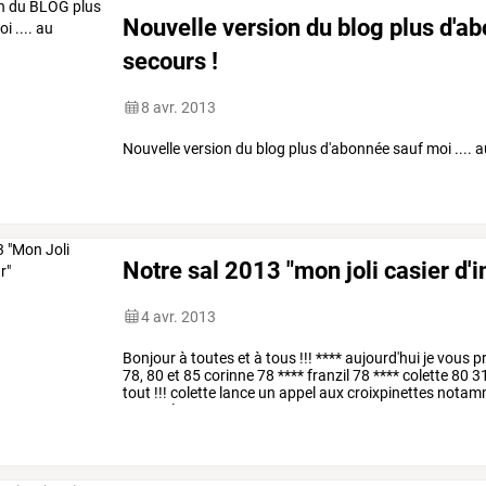
Nouvelle version du blog plus d'ab
secours !
8 avr. 2013
Nouvelle version du blog plus d'abonnée sauf moi .... 
Notre sal 2013 "mon joli casier d'
4 avr. 2013
Bonjour
à
toutes
et
à
tous
!!!
****
aujourd'hui
je
vous
p
78,
80
et
85
corinne
78
****
franzil
78
****
colette
80
3
tout
!!!
colette
lance
un
appel
aux
croixpinettes
notam
amap
:
la
…