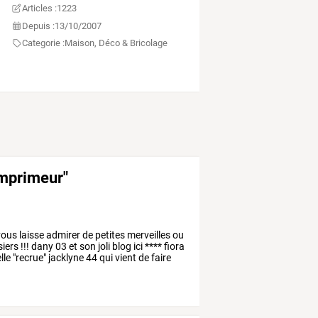
Articles :
1223
Depuis :
13/10/2007
Categorie :
Maison, Déco & Bricolage
imprimeur"
ous
laisse
admirer
de
petites
merveilles
ou
iers
!!!
dany
03
et
son
joli
blog
ici
****
fiora
lle
"recrue"
jacklyne
44
qui
vient
de
faire