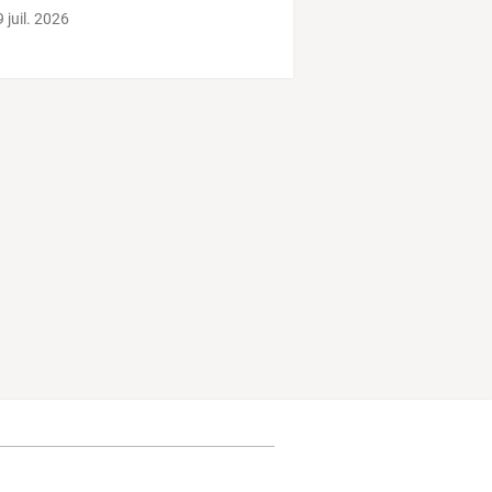
w
fidèle
…
 juil. 2026