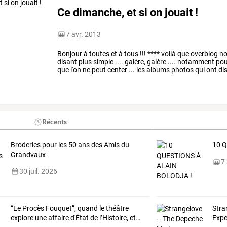
Ce dimanche, et si on jouait !
7 avr. 2013
Bonjour
à
toutes
et
à
tous
!!!
****
voilà
que
overblog
no
disant
plus
simple
....
galère,
galère
....
notamment
pou
que
l'on
ne
peut
center
...
les
albums
photos
qui
ont
di
mais
bref
tout
va
…
Récents
Broderies pour les 50 ans des Amis du
10 
Grandvaux
7
30 juil. 2026
“Le
Procès
Fouquet”,
quand
le
théâtre
Stra
explore
une
affaire
d'État
de
l’Histoire,
et
…
Expe