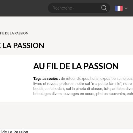
U FIL DE LA PASSION
E LA PASSION
AU FIL DE LA PASSION
Tags associés :
de retour d'expositions
,
exposition a ne pa
livres et revues preferes
,
notre sal "ma petite famille"
,
notre 
boutis
,
sal abcd'air
,
sal la pineta di classe
,
tuto
,
articles dive
bricolages divers
,
ouvrages en cours
,
photos souvenirs
,
ech