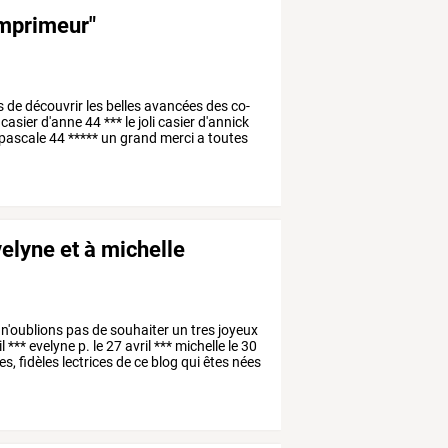
imprimeur"
s
de
découvrir
les
belles
avancées
des
co-
casier
d'anne
44
***
le
joli
casier
d'annick
pascale
44
*****
un
grand
merci
a
toutes
elyne et à michelle
n'oublions
pas
de
souhaiter
un
tres
joyeux
l
***
evelyne
p.
le
27
avril
***
michelle
le
30
es,
fidèles
lectrices
de
ce
blog
qui
êtes
nées