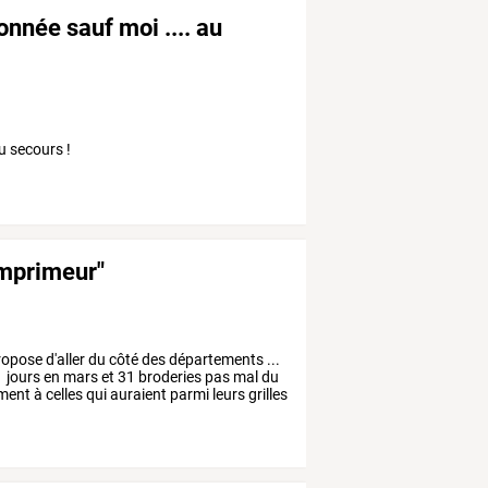
onnée sauf moi .... au
au secours !
imprimeur"
ropose
d'aller
du
côté
des
départements
...
1
jours
en
mars
et
31
broderies
pas
mal
du
ment
à
celles
qui
auraient
parmi
leurs
grilles