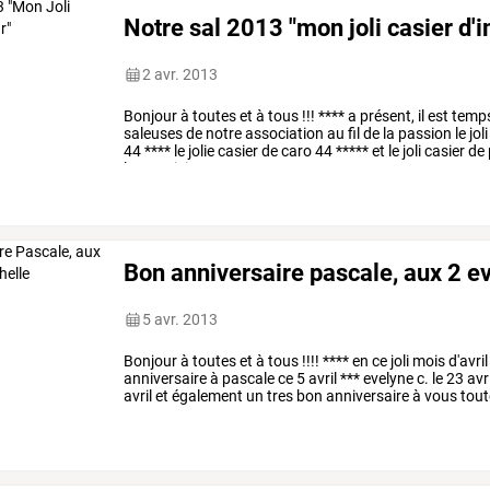
Notre sal 2013 "mon joli casier d'
2 avr. 2013
Bonjour
à
toutes
et
à
tous
!!!
****
a
présent,
il
est
temp
saleuses
de
notre
association
au
fil
de
la
passion
le
joli
44
****
le
jolie
casier
de
caro
44
*****
et
le
joli
casier
de
les
participantes
a
…
Bon anniversaire pascale, aux 2 ev
5 avr. 2013
Bonjour
à
toutes
et
à
tous
!!!!
****
en
ce
joli
mois
d'avril
anniversaire
à
pascale
ce
5
avril
***
evelyne
c.
le
23
avri
avril
et
également
un
tres
bon
anniversaire
à
vous
tout
en
…