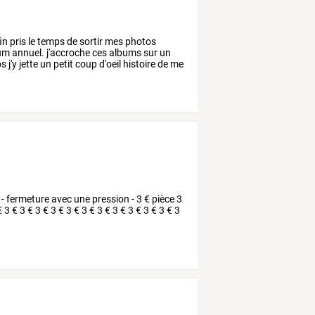
in
pris
le
temps
de
sortir
mes
photos
um
annuel.
j'accroche
ces
albums
sur
un
ps
j'y
jette
un
petit
coup
d'oeil
histoire
de
me
- fermeture avec une pression - 3 € pièce 3
€ 3 € 3 € 3 € 3 € 3 € 3 € 3 € 3 € 3 € 3 € 3 € 3