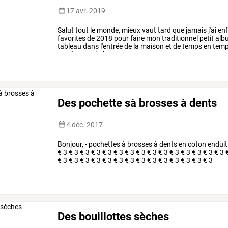
17 avr. 2019
Salut
tout
le
monde,
mieux
vaut
tard
que
jamais
j'ai
enf
favorites
de
2018
pour
faire
mon
traditionnel
petit
alb
tableau
dans
l'entrée
de
la
maison
et
de
temps
en
tem
remémorer
de
bons
…
Des pochette sà brosses à dents
4 déc. 2017
Bonjour, - pochettes à brosses à dents en coton enduit 
€ 3 € 3 € 3 € 3 € 3 € 3 € 3 € 3 € 3 € 3 € 3 € 3 € 3 € 3 € 3 
€ 3 € 3 € 3 € 3 € 3 € 3 € 3 € 3 € 3 € 3 € 3 € 3 € 3 € 3
Des bouillottes sèches