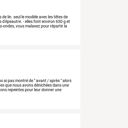
s
de
lin.
seul
le
modèle
avec
les
têtes
de
s
d'épeautre.
-
elles
font
environ
650
g
et
o-ondes,
vous
malaxez
pour
répartir
la
us
ai
pas
montré
de
"
avant
/
après
"
alors
nes
que
nous
avons
dénichées
dans
une
ons
repeintes
pour
leur
donner
une