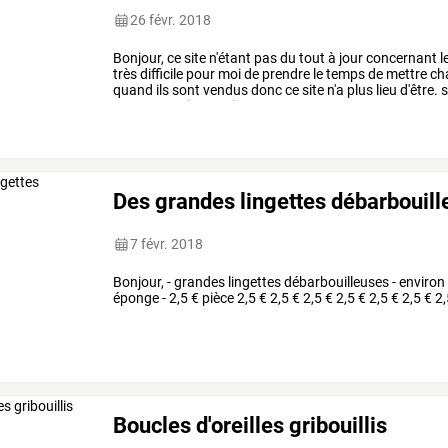
26 févr. 2018
Bonjour,
ce
site
n'étant
pas
du
tout
à
jour
concernant
l
très
difficile
pour
moi
de
prendre
le
temps
de
mettre
ch
quand
ils
sont
vendus
donc
ce
site
n'a
plus
lieu
d'être.
s
envoyez
moi
un
petit
…
Des grandes lingettes débarbouil
7 févr. 2018
Bonjour, - grandes lingettes débarbouilleuses - environ
éponge - 2,5 € pièce 2,5 € 2,5 € 2,5 € 2,5 € 2,5 € 2,5 € 2,
Boucles d'oreilles gribouillis