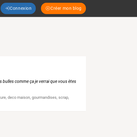
Connexion
Créer mon blog
s bulles comme ça je verrai que vous ètes
ture
,
deco maison
,
gourmandises
,
scrap
,