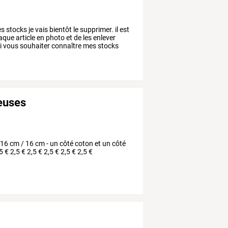
es
stocks
je
vais
bientôt
le
supprimer.
il
est
aque
article
en
photo
et
de
les
enlever
i
vous
souhaiter
connaître
mes
stocks
leuses
 16 cm / 16 cm - un côté coton et un côté
5 € 2,5 € 2,5 € 2,5 € 2,5 € 2,5 €