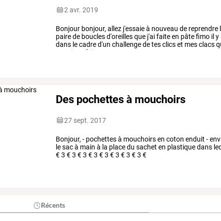
2 avr. 2019
Bonjour
bonjour,
allez
j'essaie
à
nouveau
de
reprendre
paire
de
boucles
d'oreilles
que
j'ai
faite
en
pâte
fimo
il
y
dans
le
cadre
d'un
challenge
de
tes
clics
et
mes
clacs
q
pouvions
faire
ce
que
…
Des pochettes à mouchoirs
27 sept. 2017
Bonjour, - pochettes à mouchoirs en coton enduit - env
le sac à main à la place du sachet en plastique dans le
€ 3 € 3 € 3 € 3 € 3 € 3 € 3 € 3 €
Récents