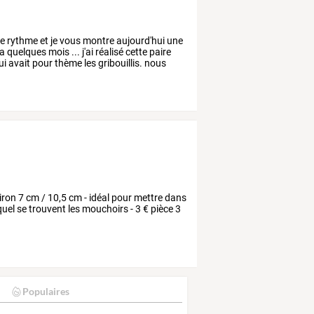
le
rythme
et
je
vous
montre
aujourd'hui
une
a
quelques
mois
...
j'ai
réalisé
cette
paire
ui
avait
pour
thème
les
gribouillis.
nous
iron 7 cm / 10,5 cm - idéal pour mettre dans
quel se trouvent les mouchoirs - 3 € pièce 3
Populaires