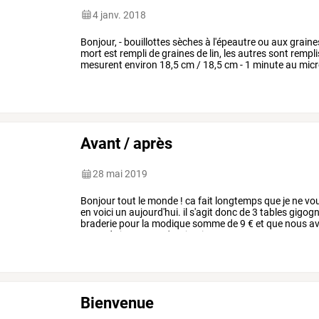
4 janv. 2018
Bonjour,
-
bouillottes
sèches
à
l'épeautre
ou
aux
graine
mort
est
rempli
de
graines
de
lin,
les
autres
sont
rempli
mesurent
environ
18,5
cm
/
18,5
cm
-
1
minute
au
micr
chaleur
et
à
nouveau
1
…
Avant / après
28 mai 2019
Bonjour
tout
le
monde
!
ca
fait
longtemps
que
je
ne
vo
en
voici
un
aujourd'hui.
il
s'agit
donc
de
3
tables
gigog
braderie
pour
la
modique
somme
de
9
€
et
que
nous
av
seconde
jeunesse.
c'est
justine
…
Bienvenue