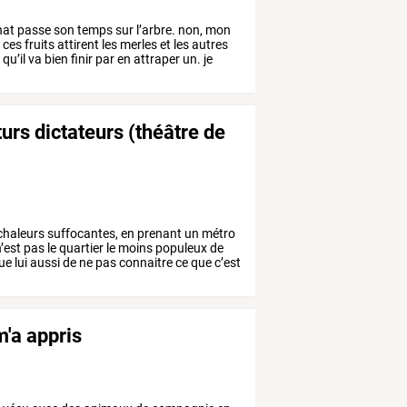
hat
passe
son
temps
sur
l’arbre.
non,
mon
t
ces
fruits
attirent
les
merles
et
les
autres
t
qu’il
va
bien
finir
par
en
attraper
un.
je
urs dictateurs (théâtre de
chaleurs
suffocantes,
en
prenant
un
métro
’est
pas
le
quartier
le
moins
populeux
de
ue
lui
aussi
de
ne
pas
connaitre
ce
que
c’est
m'a appris