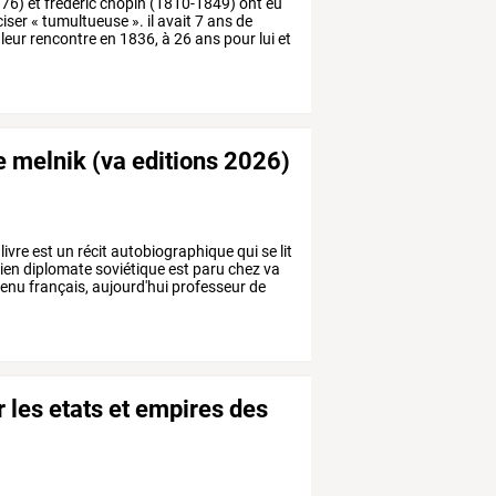
876)
et
frédéric
chopin
(1810-1849)
ont
eu
iser
«
tumultueuse
».
il
avait
7
ans
de
leur
rencontre
en
1836,
à
26
ans
pour
lui
et
re melnik (va editions 2026)
livre
est
un
récit
autobiographique
qui
se
lit
ien
diplomate
soviétique
est
paru
chez
va
enu
français,
aujourd'hui
professeur
de
r les etats et empires des