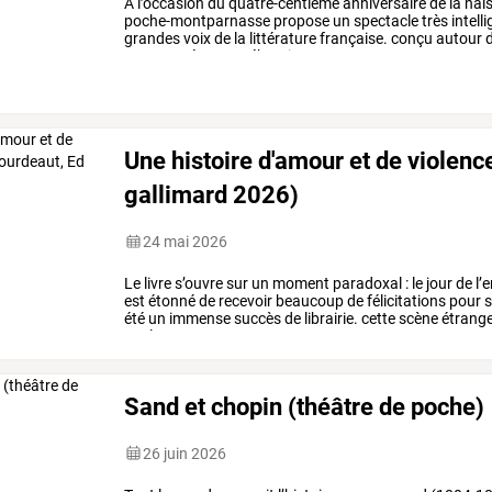
À
l’occasion
du
quatre-centième
anniversaire
de
la
nai
poche-montparnasse
propose
un
spectacle
très
intell
grandes
voix
de
la
littérature
française.
conçu
autour
d
commentées
par
sébastien
…
Une histoire d'amour et de violence
gallimard 2026)
24 mai 2026
Le
livre
s’ouvre
sur
un
moment
paradoxal
:
le
jour
de
l’
est
étonné
de
recevoir
beaucoup
de
félicitations
pour
s
été
un
immense
succès
de
librairie.
cette
scène
étrang
sur
la
…
Sand et chopin (théâtre de poche)
26 juin 2026