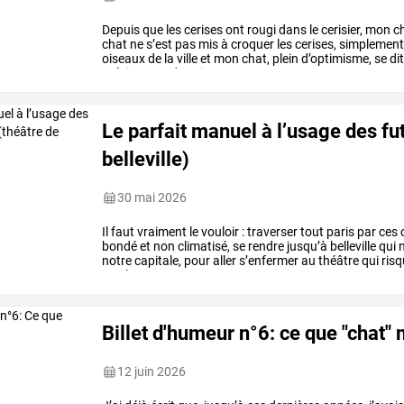
Depuis
que
les
cerises
ont
rougi
dans
le
cerisier,
mon
c
chat
ne
s’est
pas
mis
à
croquer
les
cerises,
simplemen
oiseaux
de
la
ville
et
mon
chat,
plein
d’optimisme,
se
di
précise
tout
de
suite
…
Le parfait manuel à l’usage des fut
belleville)
30 mai 2026
Il
faut
vraiment
le
vouloir
:
traverser
tout
paris
par
ces
bondé
et
non
climatisé,
se
rendre
jusqu’à
belleville
qui
n
notre
capitale,
pour
aller
s’enfermer
au
théâtre
qui
risq
que
la
…
Billet d'humeur n°6: ce que "chat" 
12 juin 2026