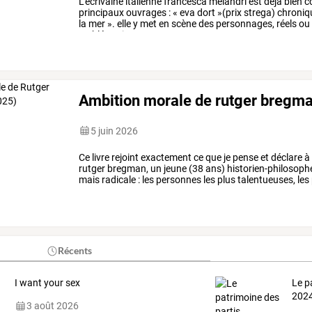
L’écrivaine
italienne
francesca
melandri
est
déjà
bien
c
principaux
ouvrages
:
«
eva
dort
»(prix
strega)
chroniq
la
mer
».
elle
y
met
en
scène
des
personnages,
réels
ou
emblématiques
…
Ambition morale de rutger bregma
5 juin 2026
Ce
livre
rejoint
exactement
ce
que
je
pense
et
déclare
à
rutger
bregman,
un
jeune
(38
ans)
historien-philosoph
mais
radicale
:
les
personnes
les
plus
talentueuses,
les
consacrent
aujourd’hui
leur
…
Récents
I want your sex
Le p
2024
3 août 2026