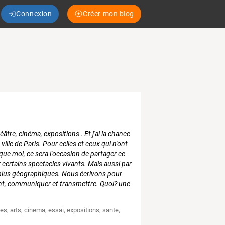
Connexion
Créer mon blog
théâtre, cinéma, expositions . Et j'ai la chance
ille de Paris. Pour celles et ceux qui n'ont
que moi, ce sera l'occasion de partager ce
r certains spectacles vivants. Mais aussi par
ien plus géographiques. Nous écrivons pour
nt, communiquer et transmettre. Quoi? une
ges
,
arts
,
cinema
,
essai
,
expositions
,
sante
,