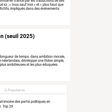
onnue
en
france
par
les
traductions
de
ses
ué
ici
,
«
tous
sauf
moi
»
et
«
plus
haut
que
fictifs,
impliqués
dans
des
évènements
n (seuil 2025)
longueur
de
temps.
dans
ambition
morale,
e
néerlandais,
développe
une
thèse
simple,
plus
ambitieuses
et
les
plus
éduquées
Populaires
atrimoine des partis politiques en
. Top 20