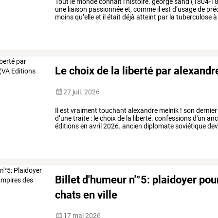
Tout
le
monde
connait
l’histoire.
george
sand
(1804-1
une
liaison
passionnée
et,
comme
il
est
d’usage
de
préc
moins
qu’elle
et
il
était
déjà
atteint
par
la
tuberculose
à
32
ans
pour
elle.
…
Le choix de la liberté par alexand
27 juil. 2026
Il
est
vraiment
touchant
alexandre
melnik
!
son
dernier
d’une
traite
:
le
choix
de
la
liberté.
confessions
d'un
anc
éditions
en
avril
2026.
ancien
diplomate
soviétique
dev
géopolitique
et
…
Billet d'humeur n'°5: plaidoyer pou
chats en ville
17 mai 2026