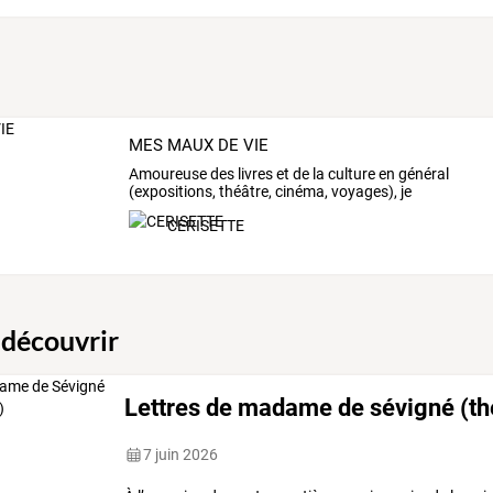
MES MAUX DE VIE
Amoureuse
des
livres
et
de
la
culture
en
général
(expositions,
théâtre,
cinéma,
voyages),
je
souhaite
…
CERISETTE
 découvrir
Lettres de madame de sévigné (th
7 juin 2026