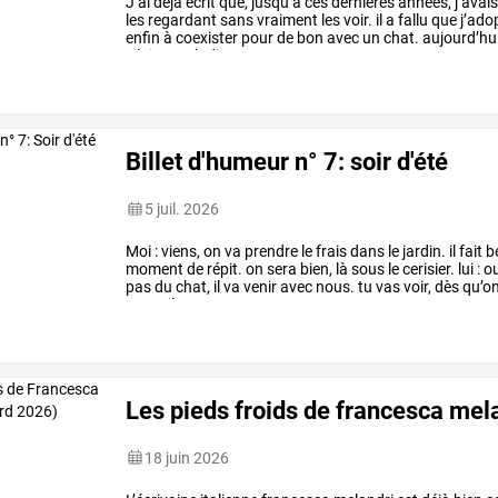
J’ai
déjà
écrit
que,
jusqu’à
ces
dernières
années,
j’avai
les
regardant
sans
vraiment
les
voir.
il
a
fallu
que
j’ado
enfin
à
coexister
pour
de
bon
avec
un
chat.
aujourd’hu
vilaine
maladie,
et
…
Billet d'humeur n° 7: soir d'été
5 juil. 2026
Moi
:
viens,
on
va
prendre
le
frais
dans
le
jardin.
il
fait
b
moment
de
répit.
on
sera
bien,
là
sous
le
cerisier.
lui
:
ou
pas
du
chat,
il
va
venir
avec
nous.
tu
vas
voir,
dès
qu’o
nous.
il
…
Les pieds froids de francesca mel
18 juin 2026