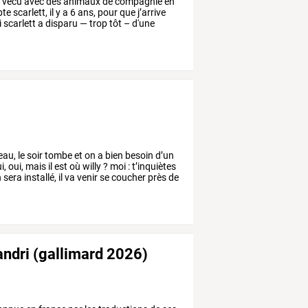
s
vécu
avec
des
animaux
de
compagnie
en
pte
scarlett,
il
y
a
6
ans,
pour
que
j’arrive
i
scarlett
a
disparu
—
trop
tôt
–
d'une
eau,
le
soir
tombe
et
on
a
bien
besoin
d’un
i,
oui,
mais
il
est
où
willy
?
moi
:
t’inquiètes
n
sera
installé,
il
va
venir
se
coucher
près
de
andri (gallimard 2026)