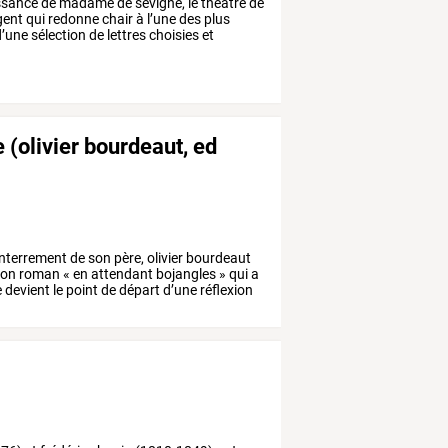
ssance
de
madame
de
sévigné,
le
théâtre
de
igent
qui
redonne
chair
à
l’une
des
plus
’une
sélection
de
lettres
choisies
et
 (olivier bourdeaut, ed
enterrement
de
son
père,
olivier
bourdeaut
on
roman
«
en
attendant
bojangles
»
qui
a
e
devient
le
point
de
départ
d’une
réflexion