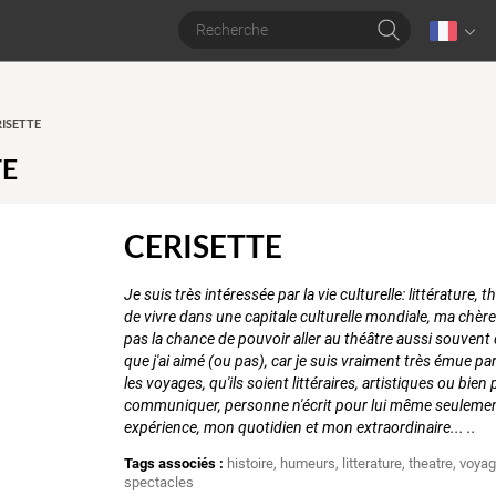
ERISETTE
TE
CERISETTE
Je suis très intéressée par la vie culturelle: littérature, 
de vivre dans une capitale culturelle mondiale, ma chère v
pas la chance de pouvoir aller au théâtre aussi souvent 
que j'ai aimé (ou pas), car je suis vraiment très émue pa
les voyages, qu'ils soient littéraires, artistiques ou b
communiquer, personne n'écrit pour lui même seuleme
expérience, mon quotidien et mon extraordinaire... ..
Tags associés :
histoire
,
humeurs
,
litterature
,
theatre
,
voya
spectacles